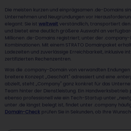
Die meisten kurzen und einprägsamen .de-Domains sind
Unternehmen und Neugründungen vor Herausforderung
elegant: Sie ist
weltweit
verständlich, transportiert d
und bietet eine deutlich größere Auswahl an verfügbar
Millionen .de-Domains registriert; unter der .company
Kombinationen. Mit einem STRATO Domainpaket erhalte
Ladezeiten und zuverlässige Erreichbarkeit, inklusive i
zertifizierten Rechenzentren.
Was die .company-Domain von verwandten Endungen u
breitere Konzept „Geschäft" adressiert und eine .ent
abzielt, steht „Company" ganz konkret für das Unterne
Team hinter der Dienstleistung. Ein Handwerksbetrieb 
ebenso professionell wie ein Tech-Startup unter „nex
unter .de längst belegt ist, findet unter .company häu
Domain-Check
prüfen Sie in Sekunden, ob Ihre Wunscha