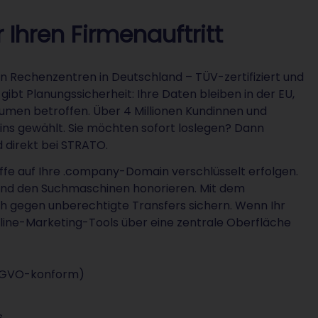
 Ihren Firmenauftritt
n Rechenzentren in Deutschland – TÜV-zertifiziert und
bt Planungssicherheit: Ihre Daten bleiben in der EU,
umen betroffen. Über 4 Millionen Kundinnen und
ains gewählt. Sie möchten sofort loslegen? Dann
 direkt bei STRATO.
griffe auf Ihre .company-Domain verschlüsselt erfolgen.
 und den Suchmaschinen honorieren. Mit dem
ich gegen unberechtigte Transfers sichern. Wenn Ihr
ine-Marketing-Tools über eine zentrale Oberfläche
DSGVO-konform)
s