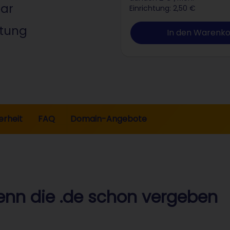
bar
Einrichtung: 2,50 €
ltung
In den Warenk
erheit
FAQ
Domain-Angebote
nn die .de schon vergeben