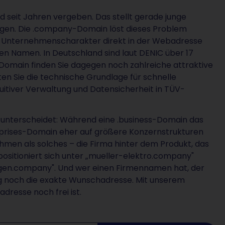
 seit Jahren vergeben. Das stellt gerade junge
en. Die .company-Domain löst dieses Problem
en Unternehmenscharakter direkt in der Webadresse
en Namen. In Deutschland sind laut DENIC über 17
-Domain finden Sie dagegen noch zahlreiche attraktive
n Sie die technische Grundlage für schnelle
ntuitiver Verwaltung und Datensicherheit in TÜV-
nterscheidet: Während eine .business-Domain das
erprises-Domain eher auf größere Konzernstrukturen
hmen als solches – die Firma hinter dem Produkt, das
positioniert sich unter „mueller-elektro.company"
tgen.company". Und wer einen Firmennamen hat, der
fig noch die exakte Wunschadresse. Mit unserem
dresse noch frei ist.