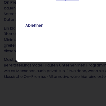
On Premises
, auch On-Prem oder Inhouse genannt, be
bauen eine eigene IT-Infrastruktur in ihrem Firmeng
Servern, die oft ganze Räume füllen. Über diese Server
Daten.
Ablehnen
Ein klassisches Modell, zu dem es allerdings eine verlo
übersetzt „Rechnen in der Wolke“. Das bedeutet: Unter
Minimum herunter. Sie benötigen lediglich Computer m
greifen dann über das Internet auf externe Server von
diesen Servern nutzen sie Software und speichern Date
Meist geht Cloud Computing dabei einher mit Software
Bereitstellungsmodell kaufen Unternehmen Programme
wie es Menschen auch privat tun. Etwa dann, wenn sie 
klassische On-Premise-Alternative wäre hier eine exte