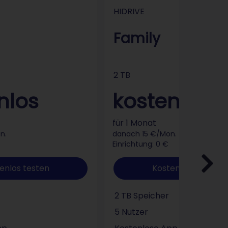
VE
HIDRIVE
HIDRIVE
Family
2 TB
nlos
kostenlos
für 1 Monat
n.
danach 15 €/Mon.
Einrichtung: 0 €
enlos testen
Kostenlos testen
2 TB Speicher
5 Nutzer