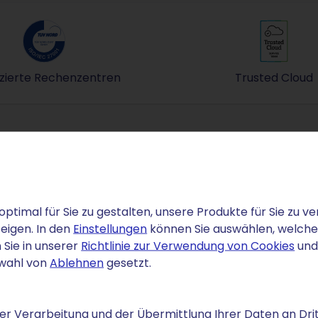
fizierte Rechenzentren
Trusted Cloud
n, dass Ihre Daten nicht auf beliebigen Servern im Ausl
ISO-IEC-27001-Zertifiziertes Informations-Ma
Trusted
Für wen ist die Cloud geeignet?
Cloud Vor- und Nach
optimal für Sie zu gestalten, unsere Produkte für Sie zu
eigen. In den
Einstellungen
können Sie auswählen, welche C
 Sie in unserer
Richtlinie zur Verwendung von Cookies
und
swahl von
Ablehnen
gesetzt.
s ist der Unterschied
r Verarbeitung und der Übermittlung Ihrer Daten an Drit