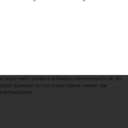
deutet übersetzt „in eigener Umgebung“. Unternehmen
ebäude auf, mit Speichern, Netzwerkkomponenten und
 arbeiten Angestellte mit Software und speichern
ckende Alternative gibt:
Cloud Computing
, grob
nehmen fahren die eigene IT-Infrastruktur auf ein
it Internetanschluss und Webbrowser. Angestellte
 Dienstleistern mit eigener Netzwerkumgebung zu. Auf
n.
-as-a-Service (SaaS). Bei diesem
 nicht mehr, sondern schließen Abonnements ab. So,
Cloud-Speicher für Fotos und Videos mieten. Die
rne Festplatte.