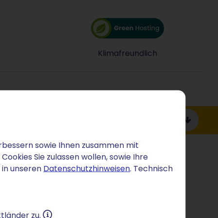
Klimafreundlich
and liegen. STRATO verfügt über zwei Hochsicherheits­rec
nagementsystem
 Cloud: Gütesiegel des Bundeswirtschaftsministeriums für
STRATO nutzt für alle P
teile
Zu den Produktdetails
 verbessern sowie Ihnen zusammen mit
ookies Sie zulassen wollen, sowie Ihre
 in unseren
Datenschutzhinweisen
. Technisch
tländer zu.