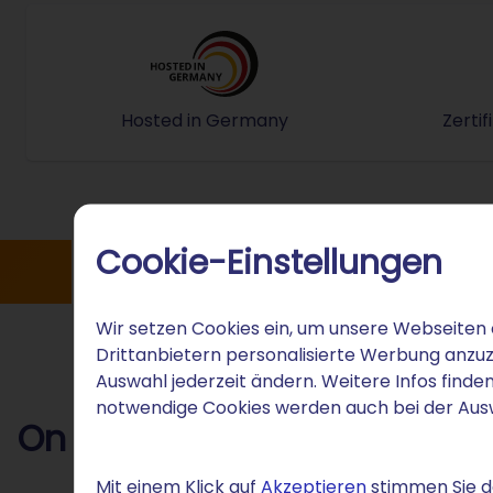
Hosted in Germany
Zerti
Bei STRATO können Sie sicher sei
Cookie-Einstellungen
Definition
On-Premise Vor- und Nachteile
Wir setzen Cookies ein, um unsere Webseiten 
Drittanbietern personalisierte Werbung anzuz
Auswahl jederzeit ändern. Weitere Infos finden
notwendige Cookies werden auch bei der Au
On Premises oder Cloud: Da
Mit einem Klick auf
Akzeptieren
stimmen Sie de