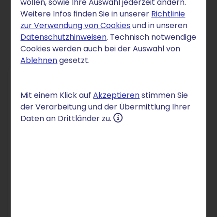
wollen, sowie Ihre Auswahl jederzeit ändern.
Marketingexpertise digital verankern
Weitere Infos finden Sie in unserer
Richtlinie
zur Verwendung von Cookies
und in unseren
Datenschutzhinweisen
. Technisch notwendige
Cookies werden auch bei der Auswahl von
Ablehnen
gesetzt.
DOMAIN
Mit einem Klick auf
Akzeptieren
stimmen Sie
der Verarbeitung und der Übermittlung Ihrer
.marketing
Daten an Drittländer zu.
0,75 €
/Mon.
12 Monate nur
danach 4,50 € /Mon.
Einrichtung: 2,50 €
In den Warenkorb