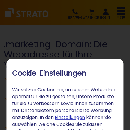
BERATUNG
WARENKORB
LOGIN
MENÜ
.marketing-Domain: Die
Webadresse für Ihre
Vermarktungskompetenz
Cookie-Einstellungen
Sofortige Zuordnung zur Marketing-
und Werbebranche
Wir setzen Cookies ein, um unsere Webseiten
optimal für Sie zu gestalten, unsere Produkte
Professionelle Positionierung für
für Sie zu verbessern sowie Ihnen zusammen
Agenturen, Beratende und
mit Drittanbietern personalisierte Werbung
Kampagnen
anzuzeigen. In den
Einstellungen
können Sie
auswählen, welche Cookies Sie zulassen
Schnell registrieren und Ihre