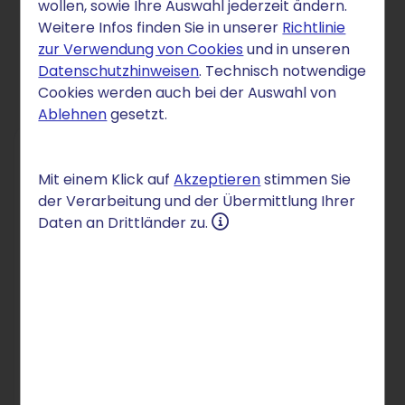
wollen, sowie Ihre Auswahl jederzeit ändern.
Aufmerksamkeit gewinnen
Weitere Infos finden Sie in unserer
Richtlinie
zur Verwendung von Cookies
und in unseren
Datenschutzhinweisen
. Technisch notwendige
Cookies werden auch bei der Auswahl von
Ablehnen
gesetzt.
Mit einem Klick auf
Akzeptieren
stimmen Sie
DOMAIN
der Verarbeitung und der Übermittlung Ihrer
.gratis
Daten an Drittländer zu.
2 €
/Mon.
für 12 Monate
danach 2,50 € /Mon.
Einrichtung: 2,50 €
In den Warenkorb