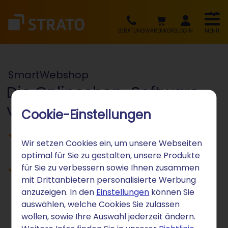
BERATUNG
WARENKORB
LOGIN
MENÜ
SmartWebshop
Die Onlineshop-Software
von STRATO
Cookie-Einstellungen
Einfach den eigenen Webshop
Wir setzen Cookies ein, um unsere Webseiten
erstellen
optimal für Sie zu gestalten, unsere Produkte
für Sie zu verbessern sowie Ihnen zusammen
Domains, Mail & SSL-Zertifikat inklusive
mit Drittanbietern personalisierte Werbung
anzuzeigen. In den
Einstellungen
können Sie
auswählen, welche Cookies Sie zulassen
wollen, sowie Ihre Auswahl jederzeit ändern.