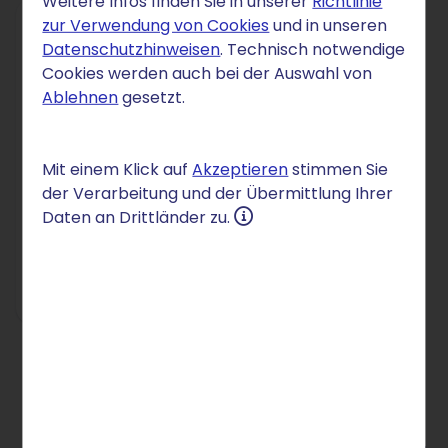
Weitere Infos finden Sie in unserer
Richtlinie
zur Verwendung von Cookies
und in unseren
Datenschutzhinweisen
. Technisch notwendige
SMARTWEBSHOP
Cookies werden auch bei der Auswahl von
Ablehnen
gesetzt.
Plus
1 €
/Mon.
Mit einem Klick auf
Akzeptieren
stimmen Sie
für 12 Monate
der Verarbeitung und der Übermittlung Ihrer
danach 30 €/Mon.
Daten an Drittländer zu.
Einrichtung: 0 €
Zum Angebot
Preise inkl. MwSt.