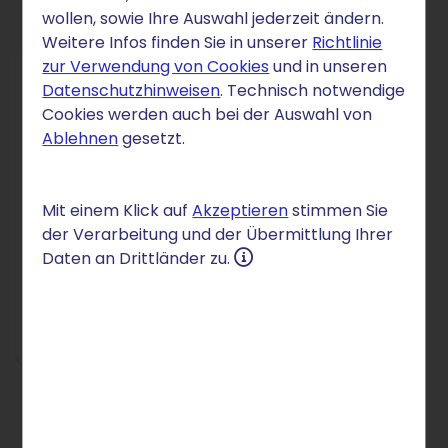
wollen, sowie Ihre Auswahl jederzeit ändern.
Weitere Infos finden Sie in unserer
Richtlinie
zur Verwendung von Cookies
und in unseren
Datenschutzhinweisen
. Technisch notwendige
DOMAIN
Cookies werden auch bei der Auswahl von
Ablehnen
gesetzt.
.clothing
1,40 €
/Mon.
Mit einem Klick auf
Akzeptieren
stimmen Sie
für 12 Monate
der Verarbeitung und der Übermittlung Ihrer
danach 3 € /Mon.
Daten an Drittländer zu.
Einrichtung: 2,50 €
In den Warenkorb
Preise inkl. MwSt.