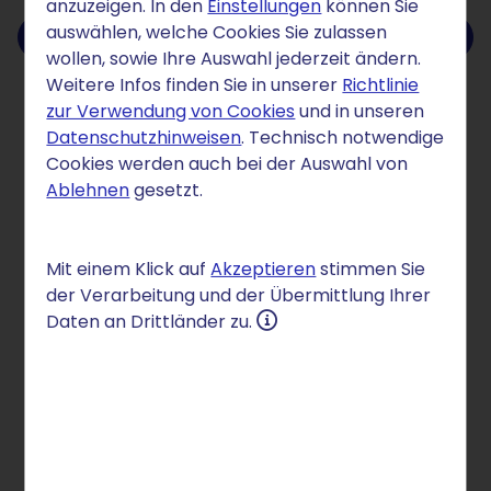
anzuzeigen. In den
Einstellungen
können Sie
auswählen, welche Cookies Sie zulassen
Direkt zu den Hosting-Angeboten
wollen, sowie Ihre Auswahl jederzeit ändern.
Weitere Infos finden Sie in unserer
Richtlinie
zur Verwendung von Cookies
und in unseren
Was Generative Engine
Datenschutzhinweisen
. Technisch notwendige
Optimization bedeutet
Cookies werden auch bei der Auswahl von
Ablehnen
gesetzt.
Mit einem Klick auf
Akzeptieren
stimmen Sie
der Verarbeitung und der Übermittlung Ihrer
Daten an Drittländer zu.