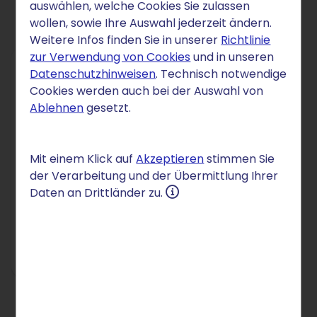
auswählen, welche Cookies Sie zulassen
wollen, sowie Ihre Auswahl jederzeit ändern.
Weitere Infos finden Sie in unserer
Richtlinie
zur Verwendung von Cookies
und in unseren
Datenschutzhinweisen
. Technisch notwendige
SMARTWEBSITE
Cookies werden auch bei der Auswahl von
Ablehnen
gesetzt.
Plus
1 €
/Mon.
Mit einem Klick auf
Akzeptieren
stimmen Sie
der Verarbeitung und der Übermittlung Ihrer
für 12 Monate
Daten an Drittländer zu.
danach 12 €/Mon.
Einrichtung: 0 €
Zum Angebot