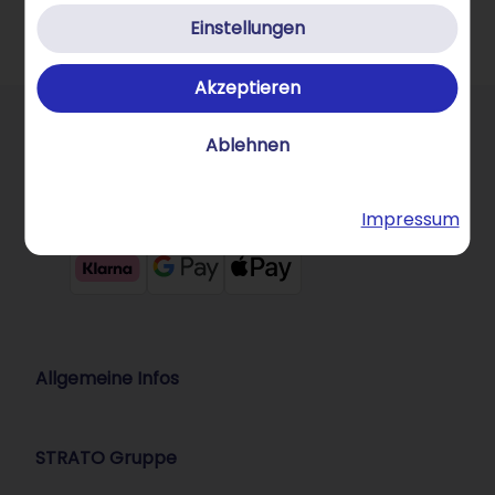
Einstellungen
Akzeptieren
Ablehnen
Impressum
Allgemeine Infos
STRATO Gruppe