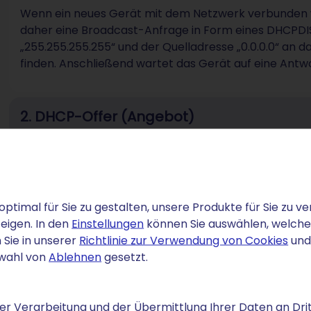
Wenn ein neues Gerät mit dem Netzwerk verbunden wi
daher eine Broadcast-Anfrage in Form eines DHCPDI
„255.255.255.255“ und der Quelladresse „0.0.0.0“ an
finden. Anschließend wartet das Gerät auf eine Antwo
2. DHCP-Offer (Angebot)
3. DHCP-Request (Anforderung)
4. DHCP-Acknowledgement (Bestätigung
optimal für Sie zu gestalten, unsere Produkte für Sie zu
eigen. In den
Einstellungen
können Sie auswählen, welche C
 Sie in unserer
Richtlinie zur Verwendung von Cookies
und
swahl von
Ablehnen
gesetzt.
r Verarbeitung und der Übermittlung Ihrer Daten an Drit