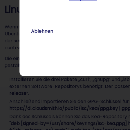
Linux-DHCP-Server einricht
Wenn Sie in Linux einen DHCP-Server einrichten möcht
Ablehnen
Ubuntu, Debian und Co. zur Verfügung. Hierbei handelt
der seit 2022 nicht mehr weiterentwickelt wird. Aus d
auch wenn der DHCP-Server nur in den Paketverwaltung
Die einzelnen Schritte für die Installation des Linux-D
gestalten sich wie folgt:
Installieren Sie die drei Pakete „curl“, „gnupg“ und „
externen Software-Repositorys benötigt. Der passend
release
“.
Anschließend importieren Sie den GPG-Schlüssel für 
https://dl.cloudsmith.io/public/isc/kea/gpg.key | g
Dank des Schlüssels können Sie das Kea-Repository
"deb [signed-by=/usr/share/keyrings/isc-kea.gpg] h