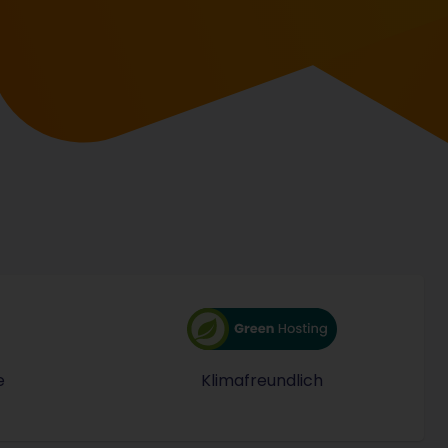
e
Klimafreundlich
ten werden ausschließlich innerhalb der EU gespeichert,
STRATO nutzt für alle P
Goldmedaille im erlebten Kunden-Service erhalten und is