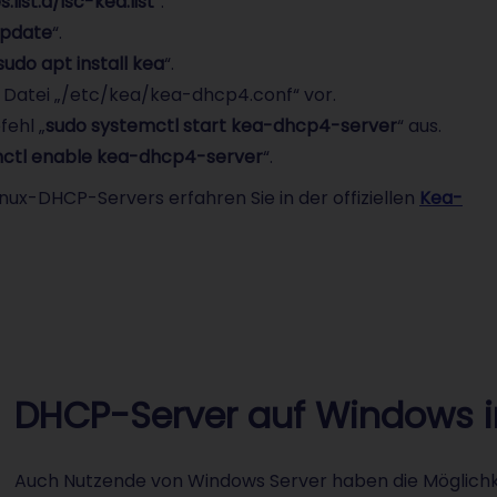
list.d/isc-kea.list
“.
update
“.
sudo apt install kea
“.
 Datei „/etc/kea/kea-dhcp4.conf“ vor.
fehl „
sudo systemctl start kea-dhcp4-server
“ aus.
mctl enable kea-dhcp4-server
“.
inux-DHCP-Servers erfahren Sie in der offiziellen
Kea-
DHCP-Server auf Windows in
Auch Nutzende von Windows Server haben die Möglichk