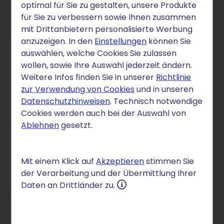
optimal für Sie zu gestalten, unsere Produkte
für Sie zu verbessern sowie Ihnen zusammen
mit Drittanbietern personalisierte Werbung
anzuzeigen. In den
Einstellungen
können Sie
auswählen, welche Cookies Sie zulassen
SMARTWEBSHOP
wollen, sowie Ihre Auswahl jederzeit ändern.
Weitere Infos finden Sie in unserer
Richtlinie
Plus
zur Verwendung von Cookies
und in unseren
1 €
Datenschutzhinweisen
. Technisch notwendige
/Mon.
Cookies werden auch bei der Auswahl von
Ablehnen
gesetzt.
für 12 Monate
danach 30 €/Mon.
Einrichtung: 0 €
Mit einem Klick auf
Akzeptieren
stimmen Sie
der Verarbeitung und der Übermittlung Ihrer
Zum Angebot
Daten an Drittländer zu.