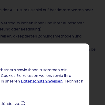
s der AGB, zum Beispiel auf bestimmte Waren oder
 Vertrag zwischen Ihnen und Ihrer Kundschaft
ferung oder Bezahlung)
Preisen, akzeptierten Zahlungsmethoden und
ansportrisiken, Mitwirkungspflichten des Kunden bei
 vollständigen Bezahlung Ihr Eigentum bleibt
u den gesetzlichen Gewährleistungsrechten
 verbessern sowie Ihnen zusammen mit
ookies Sie zulassen wollen, sowie Ihre
weit vom Gesetz erlaubt
 in unseren
Datenschutzhinweisen
. Technisch
m Streitfall gelten soll
tländer zu.