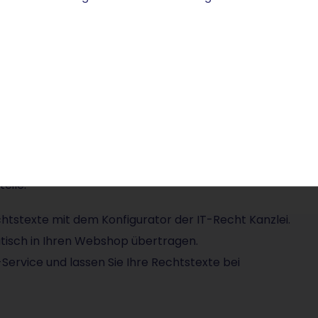
TRATO
 das empfiehlt sich in der Regel nicht. Denn durch
 und Sie riskieren nicht nur monetäre Verluste, sondern
e sich also professionelle AGB erstellen lassen?
 Plattform, wenn Sie einen
Onlineshop erstellen
 abmahnsicherer Rechtstexte. Buchen Sie hierfür
teile:
tstexte mit dem Konfigurator der IT-Recht Kanzlei.
atisch in Ihren Webshop übertragen.
ervice und lassen Sie Ihre Rechtstexte bei