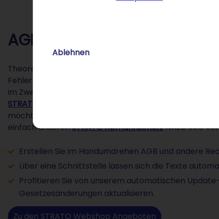
AGB erstellen lassen mit S
Ablehnen
Theoretisch könnten Sie Ihre AGB selbst erstellen, aber
Fehler in den AGB verlieren diese ihre Rechtsgültigkeit
im Zweifel auch rechtliche Abmahnungen. Wie können Si
STRATO Webshop
bietet Ihnen nicht nur die passende
möchten. Wir unterstützen Sie auch bei der Erstellung
einfach unseren
STRATO Abmahnschutz
hinzu. Ihre Vor
Erstellen Sie im Handumdrehen AGB und andere Rech
Über eine Schnittstelle lassen sich die Texte autom
Profitieren Sie von unserem automatischen Update-S
Gesetzesänderungen aktualisieren.
Zu den STRATO Webshop Angeboten