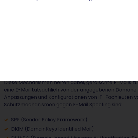
Wie kann ich E-Mail Spoofi
Es gibt Technologien, die die Echtheit einer Absendera
Diese Mechanismen helfen dabei, gefälschte E-Mails zu
eine E-Mail tatsächlich von der angegebenen Domäne 
Anpassungen und Konfigurationen von IT-Fachleuten v
Schutzmechanismen gegen E-Mail Spoofing sind:
SPF (Sender Policy Framework)
DKIM (DomainKeys Identified Mail)