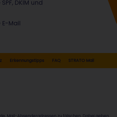
e SPF, DKIM und
 E-Mail
z
Erkennungstipps
FAQ
STRATO Mail
ode, Mail-Absenderadressen zu fälschen. Dabei geben