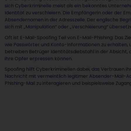
sich Cyberkriminelle meist als ein bekanntes Unterne
Identität zu verschleiern. Die Empfängerin oder der E
Absendernamen in der Adresszeile. Der englische Begriff
sich mit „Manipulation“ oder „Verschleierung“ übersetz
Oft ist E-Mail-Spoofing Teil von E-Mail-Phishing: Das Zi
wie Passwörter und Konto-Informationen zu erhalten, u
betreiben Betrüger Identitätsdiebstahl in der Absicht,
ihre Opfer erpressen können.
Spoofing hilft Cyberkriminellen dabei, das Vertrauen i
Nachricht mit vermeintlich legitimer Absender-Mail-Adre
Phishing-Mail zu interagieren und beispielsweise Zuga