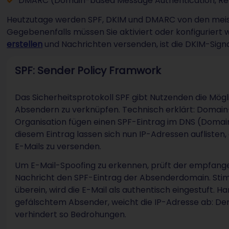
DMARC (Domain-based Message Authentication, Re
Heutzutage werden SPF, DKIM und DMARC von den meist
Gegebenenfalls müssen Sie aktiviert oder konfiguriert
erstellen
und Nachrichten versenden, ist die DKIM-Sign
SPF: Sender Policy Framwork
Das Sicherheitsprotokoll SPF gibt Nutzenden die Mögli
Absendern zu verknüpfen. Technisch erklärt: Domain
Organisation fügen einen SPF-Eintrag im DNS (Domai
diesem Eintrag lassen sich nun IP-Adressen auflisten,
E-Mails zu versenden.
Um E-Mail-Spoofing zu erkennen, prüft der empfang
Nachricht den SPF-Eintrag der Absenderdomain. St
überein, wird die E-Mail als authentisch eingestuft. H
gefälschtem Absender, weicht die IP-Adresse ab: Der
verhindert so Bedrohungen.