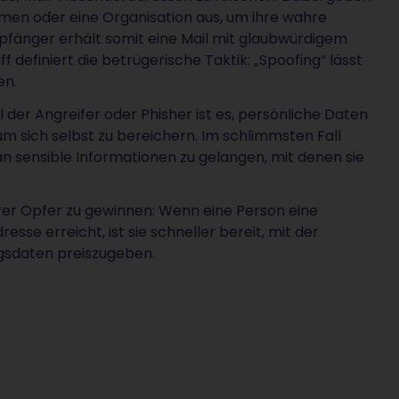
hmen oder eine Organisation aus, um ihre wahre
mpfänger erhält somit eine Mail mit glaubwürdigem
 definiert die betrügerische Taktik: „Spoofing“ lässt
en.
el der Angreifer oder Phisher ist es, persönliche Daten
m sich selbst zu bereichern. Im schlimmsten Fall
 an sensible Informationen zu gelangen, mit denen sie
hrer Opfer zu gewinnen: Wenn eine Person eine
sse erreicht, ist sie schneller bereit, mit der
ngsdaten preiszugeben.