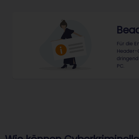
Beac
Für die E
Header-Co
dringend 
PC.