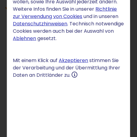
wollen, sowie Ihre Auswahl jederzeit ändern.
Einfach registrieren und Ihre
Weitere Infos finden Sie in unserer
Richtlinie
zur Verwendung von Cookies
und in unseren
Gesellschaft international
Datenschutzhinweisen
. Technisch notwendige
präsentieren
Cookies werden auch bei der Auswahl von
Ablehnen
gesetzt.
Mit einem Klick auf
Akzeptieren
stimmen Sie
der Verarbeitung und der Übermittlung Ihrer
Daten an Drittländer zu.
DOMAIN
.ltda
2,40 €
/Mon.
für 12 Monate
danach 4,90 € /Mon.
Einrichtung: 2,50 €