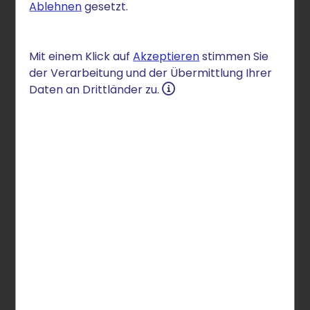
Ablehnen
gesetzt.
Berlin, den 26.10.2023
Mit einem Klick auf
Akzeptieren
stimmen Sie
In der Gesamtwertung erhält der Hosting Anbieter
der Verarbeitung und der Übermittlung Ihrer
das Qualitätssiegel “gut” (2,3).
Daten an Drittländer zu.
Im Punkt Basisschutz persönlicher Daten sticht
STRATO klar internationale Konkurrenz aus.
Damit geht STRATO als günstigster europäischer
Anbieter aus dem Test hervor und ist eine
preiswerte sowie sichere Alternative nicht nur zu
nordamerikanischen Wettbewerbern.
Fast jeder zweite Deutsche nutzt mittlerweile
Cloud-Speicher. Umso wichtiger, die
verschiedenen Anbieter auf den Prüfstand zu
stellen. Stiftung Warentest hat dies in seinem
aktuellen Test von Cloud-Speicherdiensten getan.
Das Ergebnis: Der Berliner Hosting-Anbieter