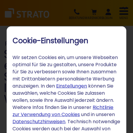
BERATUNG
WARENKORB
LOGIN
MENÜ
Cookie-Einstellungen
Pressemitteilung
STRATO ist bester
Wir setzen Cookies ein, um unsere Webseiten
europäischer Cloud-
optimal für Sie zu gestalten, unsere Produkte
für Sie zu verbessern sowie Ihnen zusammen
Speicher-Anbieter
mit Drittanbietern personalisierte Werbung
laut Stiftung
anzuzeigen. In den
Einstellungen
können Sie
auswählen, welche Cookies Sie zulassen
Warentest
wollen, sowie Ihre Auswahl jederzeit ändern.
Weitere Infos finden Sie in unserer
Richtlinie
zur Verwendung von Cookies
und in unseren
Datenschutzhinweisen
. Technisch notwendige
Cookies werden auch bei der Auswahl von