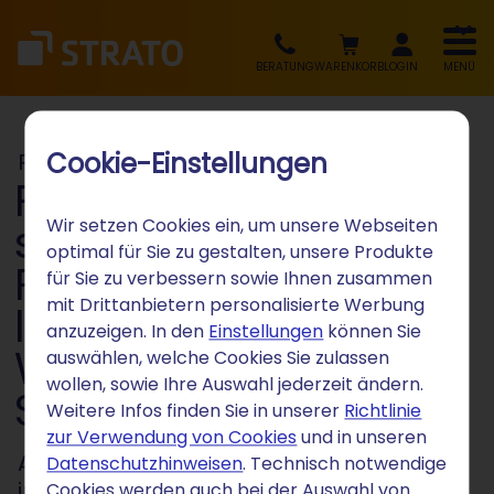
BERATUNG
WARENKORB
LOGIN
MENÜ
Cookie-Einstellungen
Pressemitteilung
Flexibel, smart und
Wir setzen Cookies ein, um unsere Webseiten
schnell: Mit KI-
optimal für Sie zu gestalten, unsere Produkte
Features jetzt noch
für Sie zu verbessern sowie Ihnen zusammen
mit Drittanbietern personalisierte Werbung
leichter den eigenen
anzuzeigen. In den
Einstellungen
können Sie
Webauftritt bei
auswählen, welche Cookies Sie zulassen
wollen, sowie Ihre Auswahl jederzeit ändern.
STRATO erstellen
Weitere Infos finden Sie in unserer
Richtlinie
zur Verwendung von Cookies
und in unseren
Ab sofort können Kundinnen und Kunden
Datenschutzhinweisen
. Technisch notwendige
intelligente Tools im STRATO Homepage-
Cookies werden auch bei der Auswahl von