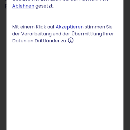
Baukasten nutzen
Ablehnen
gesetzt.
Mit einem Klick auf
Akzeptieren
stimmen Sie
der Verarbeitung und der Übermittlung Ihrer
Daten an Drittländer zu.
Berlin, den 5.6.2024
Der neue SmartWebsite Homepage-Baukasten
von STRATO bietet ab sofort die Möglichkeit,
mithilfe umfassender KI-Features innerhalb kurzer
Zeit einen professionellen Webauftritt zu
realisieren. Dabei erstellt der KI-Website-
Generator anhand weniger Stichwörter ein
individuelles Design und füllt die Webseite bereits
mit passenden Bildern und Texten. Künstliche
Intelligenz hilft im Anschluss auch bei der