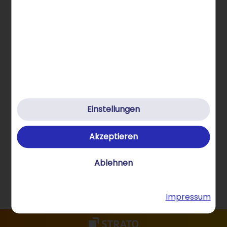
Hilfe & Kontakt
Klimafreundlich
Datenschutz
Cookies
Cookie-Einstellungen
AGB
Einstellungen
Impressum
Akzeptieren
Verträge hier kündigen
Ablehnen
Vertrag widerrufen
© 2026 STRATO GmbH
Impressum