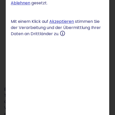
Ablehnen
gesetzt.
Mit einem Klick auf
Akzeptieren
stimmen Sie
der Verarbeitung und der Übermittlung Ihrer
Daten an Drittländer zu.
Erfahren Sie, warum ein intelligenter KI-
Telefonassistent klassische Sprachmenüs alt
aussehen lässt – vom direkten Technologie-
Vergleich über konkrete Praxis-Szenarien bis zur
passenden Lösung für Ihr Team. Mit klarer