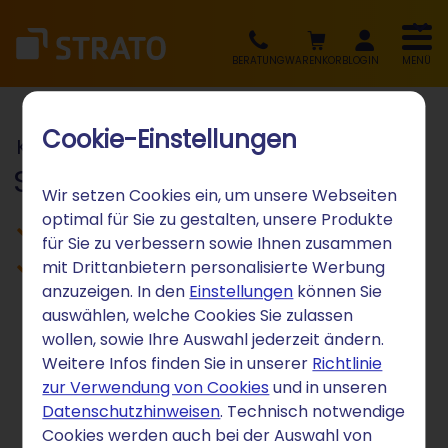
BERATUNG
WARENKORB
LOGIN
MENÜ
Cookie-Einstellungen
Kostenloses E-Book
Smart KI-Telefonassistent
Wir setzen Cookies ein, um unsere Webseiten
optimal für Sie zu gestalten, unsere Produkte
Die kompakte Anleitung
für Sie zu verbessern sowie Ihnen zusammen
Kostenlose Anleitung
mit Drittanbietern personalisierte Werbung
anzuzeigen. In den
Einstellungen
können Sie
auswählen, welche Cookies Sie zulassen
wollen, sowie Ihre Auswahl jederzeit ändern.
Weitere Infos finden Sie in unserer
Richtlinie
Nie wieder Anrufe verpassen –
zur Verwendung von Cookies
und in unseren
rund um die Uhr erreichbar
Datenschutzhinweisen
. Technisch notwendige
Cookies werden auch bei der Auswahl von