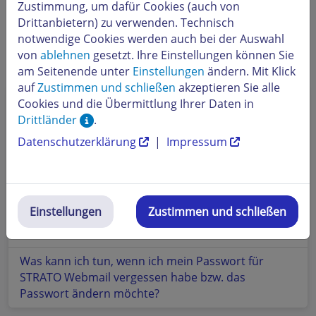
Zustimmung, um dafür Cookies (auch von
Drittanbietern) zu verwenden. Technisch
notwendige Cookies werden auch bei der Auswahl
von
ablehnen
gesetzt. Ihre Einstellungen können Sie
Beliebte Themen
am Seitenende unter
Einstellungen
ändern. Mit Klick
auf
Zustimmen und schließen
akzeptieren Sie alle
Wichtige Fragen und Antworten zur E-Mail
Cookies und die Übermittlung Ihrer Daten in
Einrichtung und Verwendung bei STRATO
Drittländer
.
Datenschutzerklärung
|
Impressum
Wie kann ich weitere E-Mail-Accounts (Postfächer)
in STRATO Webmail einrichten?
E-Mail-Adressen einrichten und verwalten
Einstellungen
Zustimmen und schließen
Wie kann ich mein E-Mail-Passwort in STRATO
Webmail ändern?
Was kann ich tun, wenn ich mein Passwort für
STRATO Webmail vergessen habe bzw. das
Passwort ändern möchte?