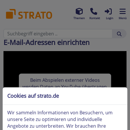
Themen
Kontakt
Login
Menü
E-Mail-Adressen einrichten
Beim Abspielen externer Videos
werden Daten an YouTube übertragen.
Dazu benötigen wir Ihre Zustimmung.
Cookies auf strato.de
Weitere Informationen finden Sie in
unserer
Datenschutzerklärung
Wir sammeln Informationen von Besuchern, um
Zustimmen
unsere Seite zu optimieren und individuelle
Angebote zu unterbreiten. Wir brauchen Ihre