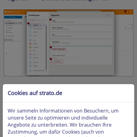
Geben Sie bitte zunächst das aktuelle Passwort ein. In
Cookies auf strato.de
den Feldern darunter tragen Sie bitte das gewünschte
neue Passwort ein und wiederholen Sie die Eingabe in
der darauffolgenden Zeile.
Wir sammeln Informationen von Besuchern, um
unsere Seite zu optimieren und individuelle
Angebote zu unterbreiten. Wir brauchen Ihre
Zustimmung, um dafür Cookies (auch von