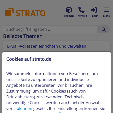
Themen
Kontakt
Login
Menü
Beliebte Themen
E-Mail-Adressen einrichten und verwalten
Was kann ich tun, wenn ich mein Passwort für
Cookies auf strato.de
STRATO Webmail vergessen habe bzw. das
Passwort ändern möchte?
Wir sammeln Informationen von Besuchern, um
Der flexible Mailspace (Postfachgröße) von STRATO
unsere Seite zu optimieren und individuelle
Angebote zu unterbreiten. Wir brauchen Ihre
E-Mail-Adressen einrichten und verwalten
Zustimmung, um dafür Cookies (auch von
Drittanbietern) zu verwenden. Technisch
Wie kann ich weitere E-Mail-Accounts (Postfächer)
notwendige Cookies werden auch bei der Auswahl
in STRATO Webmail einrichten?
von
ablehnen
gesetzt. Ihre Einstellungen können Sie