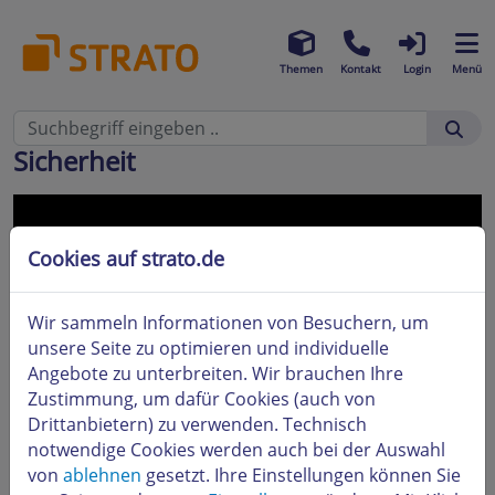
Themen
Kontakt
Login
Menü
Sicherheit
Cookies auf strato.de
Beim Abspielen externer Videos
Wir sammeln Informationen von Besuchern, um
werden Daten an YouTube übertragen.
unsere Seite zu optimieren und individuelle
Dazu benötigen wir Ihre Zustimmung.
Angebote zu unterbreiten. Wir brauchen Ihre
Weitere Informationen finden Sie in
Zustimmung, um dafür Cookies (auch von
unserer
Datenschutzerklärung
Drittanbietern) zu verwenden. Technisch
notwendige Cookies werden auch bei der Auswahl
Zustimmen
von
ablehnen
gesetzt. Ihre Einstellungen können Sie