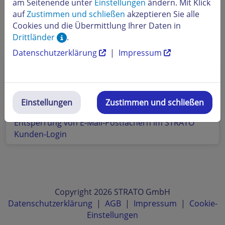
am Seitenende unter
Einstellungen
ändern. Mit Klick
auf
Zustimmen und schließen
akzeptieren Sie alle
Cookies und die Übermittlung Ihrer Daten in
Drittländer
.
Beliebte Themen
Datenschutzerklärung
|
Impressum
Unsere Empfehlungen für gute Passwörter
Wie schützt mich STRATO vor gefährlichen E-Mail
Virenwellen oder vor E-Mails mit Virenanhang?
Einstellungen
Zustimmen und schließen
Entsperrung von E-Mail-Postfächern im STRATO
Kunden-Login
Copyright 2026 STRATO GmbH
Datenschutzerklärung
|
AGB
|
Impressum
|
Cookie-
Einstellungen