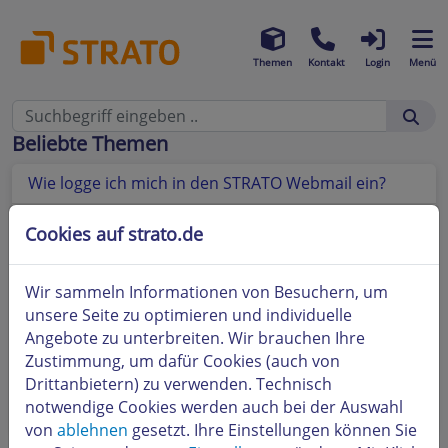
Themen
Kontakt
Login
Menü
Beliebte Themen
Wie logge ich mich in den STRATO Webmail ein?
Wie kann ich mein E-Mail-Passwort in STRATO
Cookies auf strato.de
Webmail ändern?
So nutzen Sie das Adressbuch im STRATO Webmail
Wir sammeln Informationen von Besuchern, um
unsere Seite zu optimieren und individuelle
Wie kann ich weitere E-Mail-Accounts (Postfächer)
Angebote zu unterbreiten. Wir brauchen Ihre
in STRATO Webmail einrichten?
Zustimmung, um dafür Cookies (auch von
Drittanbietern) zu verwenden. Technisch
So richten Sie eine Abwesenheitsnotiz für Ihr E-Mail
notwendige Cookies werden auch bei der Auswahl
Konto ein
von
ablehnen
gesetzt. Ihre Einstellungen können Sie