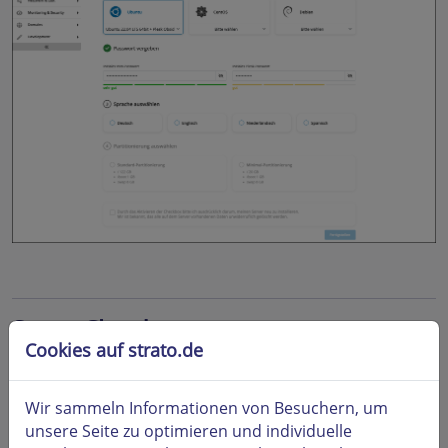
ServerCloud
Cookies auf strato.de
Sie können Ihren Server der ServerCloud durch eine
Neuinstallation des Images in den Auslieferungszustand
zurück versetzen:
Wir sammeln Informationen von Besuchern, um
unsere Seite zu optimieren und individuelle