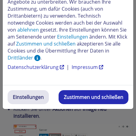
Angebote zu unterbreiten. Wir brauchen Ihre
Voraussetzung
Zustimmung, um dafür Cookies (auch von
Drittanbietern) zu verwenden. Technisch
Sie befinden sich im Cloud Panel Bereich
Infrastruktur >
notwendige Cookies werden auch bei der Auswahl
Server
.
von
ablehnen
gesetzt. Ihre Einstellungen können Sie
am Seitenende unter
Einstellungen
ändern. Mit Klick
auf
Zustimmen und schließen
akzeptieren Sie alle
Cookies und die Übermittlung Ihrer Daten in
Drittländer
.
Datenschutzerklärung
|
Impressum
Einstellungen
Zustimmen und schließen
Klicken Sie in der Liste auf den gewünschten Server.
Klicken Sie unter
Aktionen
auf
Image neu
installieren
.