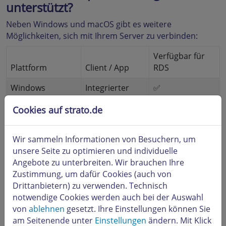
unterstützt?
Neben Windows und macOS gibt es weitere
Möglichkeiten, sich mit Ihrem Server zu verbinden:
Verfügbar für
Plattform
Client / App
RDS
Windows
Integrierter
✅
RDP-Client
Cookies auf strato.de
macOS 12.0+
Windows App
✅
(Mac App
Wir sammeln Informationen von Besuchern, um
Store)
unsere Seite zu optimieren und individuelle
Angebote zu unterbreiten. Wir brauchen Ihre
iOS / iPadOS
Windows App
✅
Zustimmung, um dafür Cookies (auch von
(App Store)
Drittanbietern) zu verwenden. Technisch
Android /
Windows App
✅
notwendige Cookies werden auch bei der Auswahl
Chrome OS
(Google Play)
von
ablehnen
gesetzt. Ihre Einstellungen können Sie
am Seitenende unter
Einstellungen
ändern. Mit Klick