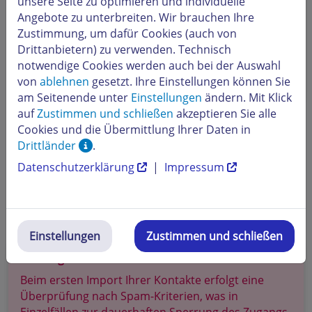
unsere Seite zu optimieren und individuelle
Kontakte, die sich von der Liste
Angebote zu unterbreiten. Wir brauchen Ihre
abgemeldet haben, können nicht erneut
Zustimmung, um dafür Cookies (auch von
hinzugefügt werden.
Drittanbietern) zu verwenden. Technisch
Kontakte, die im E-Mail-Marketing blockiert
notwendige Cookies werden auch bei der Auswahl
sind, bleiben auch beim erneuten Import
von
ablehnen
gesetzt. Ihre Einstellungen können Sie
weiterhin blockiert.
am Seitenende unter
Einstellungen
ändern. Mit Klick
auf
Zustimmen und schließen
akzeptieren Sie alle
Geben Sie an, ob bereits eine
Werbeerlaubnis oder
Cookies und die Übermittlung Ihrer Daten in
Zustimmung
zum Einzelnutzer-Tracking besteht,
Drittländer
.
und setzen Sie das Häkchen
Datenschutzerklärung
|
Impressum
unter
Einzelnutzertracking
.
Beenden Sie den Prozess mit einem Klick
auf
Importieren
. Sie erhalten einen Bericht über
den Importvorgang nach Abschluss.
Einstellungen
Zustimmen und schließen
Achtung
Beim ersten Import Ihrer Kontakte erfolgt eine
Überprüfung nach Spam-Kriterien, was in