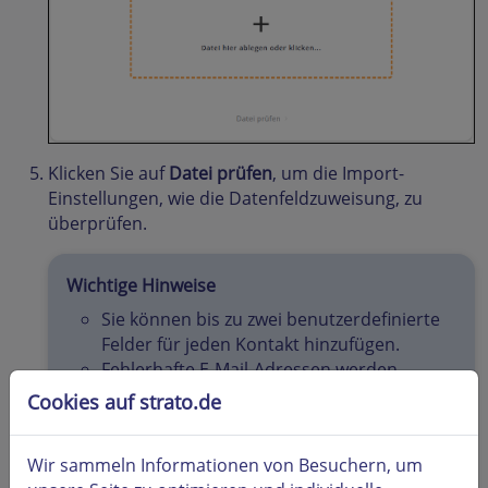
Klicken Sie auf
Datei prüfen
, um die Import-
Einstellungen, wie die Datenfeldzuweisung, zu
überprüfen.
Wichtige Hinweise
Sie können bis zu zwei benutzerdefinierte
Felder für jeden Kontakt hinzufügen.
Fehlerhafte E-Mail-Adressen werden
automatisch erkannt und nicht importiert.
Cookies auf strato.de
Sie können eine Daten-Vorlage
herunterladen, um eine kompatible CSV-
Wir sammeln Informationen von Besuchern, um
Datei zu erstellen.