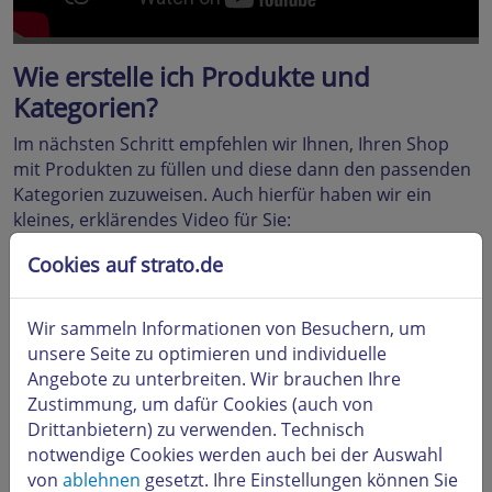
Wie erstelle ich Produkte und
Kategorien?
Im nächsten Schritt empfehlen wir Ihnen, Ihren Shop
mit Produkten zu füllen und diese dann den passenden
Kategorien zuzuweisen. Auch hierfür haben wir ein
kleines, erklärendes Video für Sie:
Cookies auf strato.de
Wir sammeln Informationen von Besuchern, um
unsere Seite zu optimieren und individuelle
Beim Abspielen externer Videos
Angebote zu unterbreiten. Wir brauchen Ihre
werden Daten an YouTube übertragen.
Zustimmung, um dafür Cookies (auch von
Dazu benötigen wir Ihre Zustimmung.
Drittanbietern) zu verwenden. Technisch
Weitere Informationen finden Sie in
notwendige Cookies werden auch bei der Auswahl
unserer
Datenschutzerklärung
von
ablehnen
gesetzt. Ihre Einstellungen können Sie