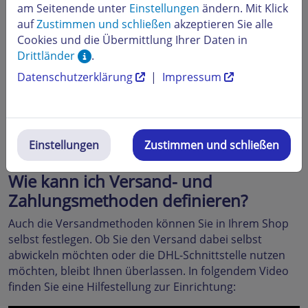
am Seitenende unter
Einstellungen
ändern. Mit Klick
Zustimmen und schließen
auf
Zustimmen und schließen
akzeptieren Sie alle
Cookies und die Übermittlung Ihrer Daten in
Drittländer
.
Datenschutzerklärung
|
Impressum
Darüber hinaus hilft Ihnen diese
Schritt-für-Schritt-
Anleitung
:
→
So legen Sie ein Produkt im Webshop Now an
Einstellungen
Zustimmen und schließen
Wie kann ich Versand- und
Zahlungsmethoden definieren?
Auch die Versandmethoden können Sie in Ihrem Shop
selbst festlegen. Ob Sie den Versand dabei selbst
abwickeln möchten oder die DHL-Schnittstelle nutzen
möchten, bleibt Ihnen überlassen. In folgendem Video
finden Sie eine Hilfestellung zur Einrichtung: