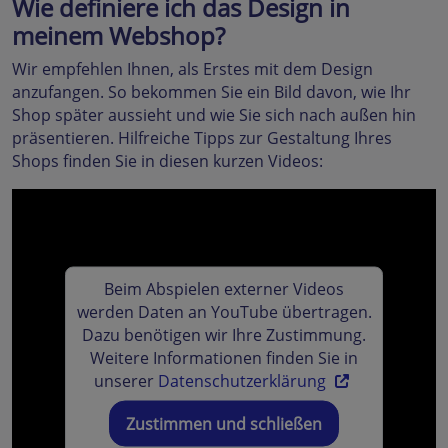
Wie definiere ich das Design in
meinem Webshop?
Wir empfehlen Ihnen, als Erstes mit dem Design
anzufangen. So bekommen Sie ein Bild davon, wie Ihr
Shop später aussieht und wie Sie sich nach außen hin
präsentieren. Hilfreiche Tipps zur Gestaltung Ihres
Shops finden Sie in diesen kurzen Videos:
Beim Abspielen externer Videos
werden Daten an YouTube übertragen.
Dazu benötigen wir Ihre Zustimmung.
Weitere Informationen finden Sie in
unserer
Datenschutzerklärung
Zustimmen und schließen