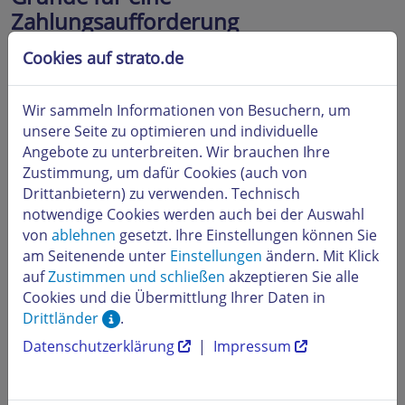
Zahlungsaufforderung
In den vertraglichen Bestimmungen ist geregelt, dass
Cookies auf strato.de
fällige Entgelte im Lastschriftverfahren beglichen
werden. Liegt der Fall vor, dass eine Abbuchung
Wir sammeln Informationen von Besuchern, um
unmöglich war, sind wir gezwungen den
unsere Seite zu optimieren und individuelle
Rechnungsbetrag zu mahnen. Die für Bank- und
Angebote zu unterbreiten. Wir brauchen Ihre
Verwaltungskosten entstandenen Belastungen müssen
Zustimmung, um dafür Cookies (auch von
wir dabei an Sie weiterleiten. Hierfür bitten wir
Drittanbietern) zu verwenden. Technisch
ausdrücklich um Ihr Verständnis. Es gibt vielfältige
notwendige Cookies werden auch bei der Auswahl
Möglichkeiten für eine nicht erfolgreiche Abbuchung.
von
ablehnen
gesetzt. Ihre Einstellungen können Sie
Der jeweils vorliegende Grund wird dabei von dem von
am Seitenende unter
Einstellungen
ändern. Mit Klick
Ihnen benannten Kreditinstitut an STRATO übermittelt
auf
Zustimmen und schließen
akzeptieren Sie alle
und Ihnen in der Mahnung angezeigt. Eine Übersicht
Cookies und die Übermittlung Ihrer Daten in
über die möglichen Ursachen und Hintergründe finden
Drittländer
.
Sie in unserem Artikel:
Gründe für eine
Zahlungsaufforderung.
Datenschutzerklärung
|
Impressum
Ich habe eine Mahnung erhalten, was
ist zu tun?