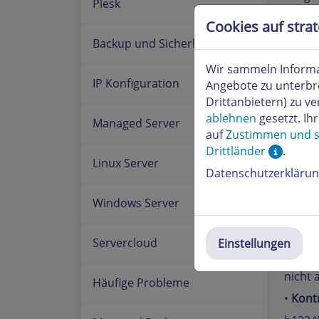
Plesk
Mit de
Cookies auf stra
•
Prüfe
Backup und Sicherheit
h1234
Wir sammeln Informa
IP Konfiguration
ipv6 
Angebote zu unterbr
Drittanbietern) zu 
ablehnen
gesetzt. Ih
Managed Server
auf
Zustimmen und s
Sollte
Drittländer
.
nicht 
Linux Server
Datenschutzerkläru
h123
Windows Server
Wen
Servercloud
Einstellungen
Server
nicht 
Häufige Probleme
•
Kontr