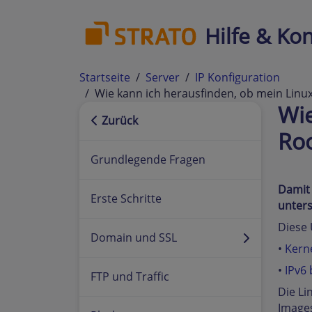
Hilfe & Kon
Startseite
Server
IP Konfiguration
Wie kann ich herausfinden, ob mein Linux 
Wie
Zurück
Roo
Grundlegende Fragen
Damit 
Erste Schritte
unters
Diese 
Domain und SSL
•
Kern
•
IPv6
FTP und Traffic
Die Li
Images