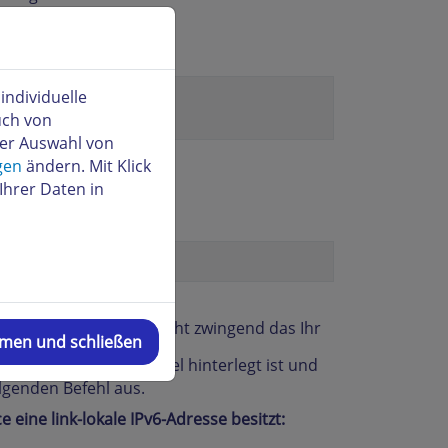
Pv6-fähig ist:
ndividuelle
uch von
der Auswahl von
gen
ändern. Mit Klick
Ihrer Daten in
t das Kernelmodul ipv6
be von:
d.
erhalten, heißt es nicht zwingend das Ihr
mmen und schließen
s IPv6 direkt im Kernel hinterlegt ist und
lgenden Befehl aus.
 eine link-lokale IPv6-Adresse besitzt: