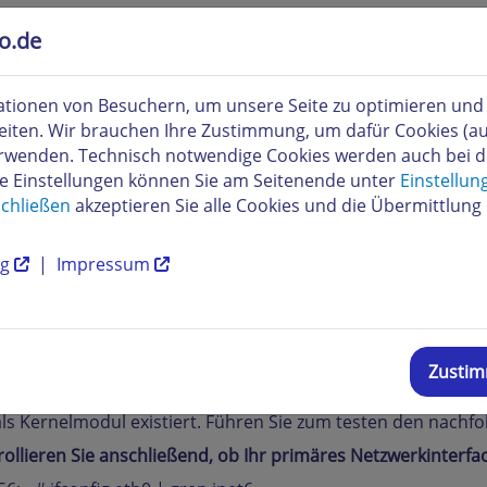
n folgenden Methoden können Sie feststellen, ob Ihr Server I
to.de
n Sie, ob das Kernelmodul ipv6 geladen ist:
56:~ # lsmod | grep ipv6
tionen von Besuchern, um unsere Seite zu optimieren und i
331544 36
eiten. Wir brauchen Ihre Zustimmung, um dafür Cookies (a
verwenden. Technisch notwendige Cookies werden auch bei 
re Einstellungen können Sie am Seitenende unter
Einstellun
chließen
akzeptieren Sie alle Cookies und die Übermittlung 
 der Befehl nicht die oben gezeigte Ausgabe erzeugen, so is
geladen. Das Nachladen des Moduls erfolgt durch die Einga
ng
|
Impressum
456:~ # modprobe ipv6
n Sie bei der Modprobe einen
FATAL: Module ipv6 not foun
Zusti
 kein IPv6 kann. Dies kann unter anderem auch bedeuten, das
als Kernelmodul existiert. Führen Sie zum testen den nachfo
ollieren Sie anschließend, ob Ihr primäres Netzwerkinterface