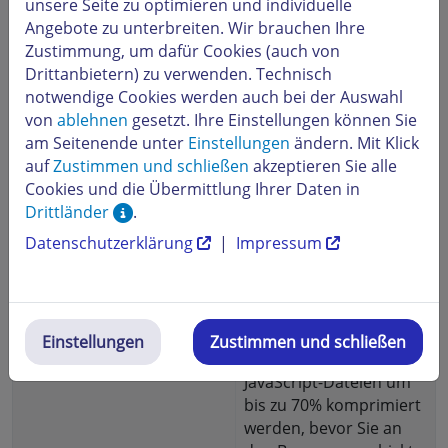
unsere Seite zu optimieren und individuelle
Speicher eines Servers zu
Angebote zu unterbreiten. Wir brauchen Ihre
belasten.
Zustimmung, um dafür Cookies (auch von
Drittanbietern) zu verwenden. Technisch
upload_max_filesize
Legt die maximale Größe
notwendige Cookies werden auch bei der Auswahl
fest, die eine hochgeladene
von
ablehnen
gesetzt. Ihre Einstellungen können Sie
Datei haben darf.
am Seitenende unter
Einstellungen
ändern. Mit Klick
auf
Zustimmen und schließen
akzeptieren Sie alle
Cookies und die Übermittlung Ihrer Daten in
Apache Optionen
Drittländer
.
Datenschutzerklärung
|
Impressum
GZIP-Kompression
Aktiviert die GZIP-
Kompression durch
mod_deflate, bei der
alle Textinhalte wie
Einstellungen
Zustimmen und schließen
HTML-, CSS- und
JavaScript-Dateien um
bis zu 70% komprimiert
werden, bevor Sie an