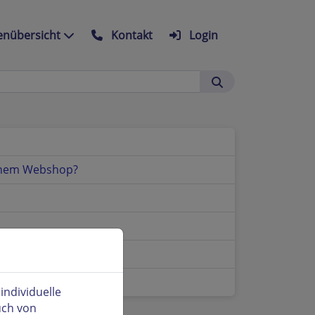
nübersicht
Kontakt
Login
einem Webshop?
?
ndividuelle
uch von