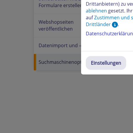
Drittanbietern) zu 
Formulare erstellen
ablehnen
gesetzt. Ih
auf
Zustimmen und s
Webshopseiten
Drittländer
.
veröffentlichen
Datenschutzerkläru
Datenimport und -export
Suchmaschinenoptimierung
Einstellungen