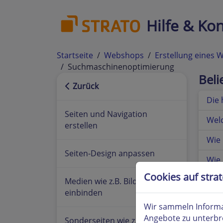
Hilfe & Kon
Startseite
Webshops
Erstellung eines
Suchmaschinenoptimierung
Bel
Zurück
Die
Seiten und Navigation
Welc
erstellen
Wie
Seiten-Design anpassen
Wie 
Cookies auf stra
Was 
Medien wie z.B. Bilder
einbinden
Was 
Wir sammeln Informa
Angebote zu unterbr
Sonderseiten wie z.B.