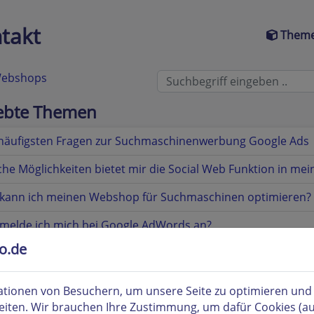
takt
Theme
 Webshops
iebte Themen
 häufigsten Fragen zur Suchmaschinenwerbung Google Ads
he Möglichkeiten bietet mir die Social Web Funktion in m
 kann ich meinen Webshop für Suchmaschinen optimieren?
melde ich mich bei Google AdWords an?
to.de
ist eine Sitemap-Datei und warum benötige ich diese Datei
ist etracker und wie kann ich diesen Dienst bestellen?
tionen von Besuchern, um unsere Seite zu optimieren und i
eiten. Wir brauchen Ihre Zustimmung, um dafür Cookies (a