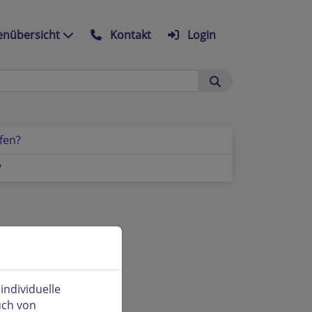
nübersicht
Kontakt
Login
fen?
?
ndividuelle
uch von