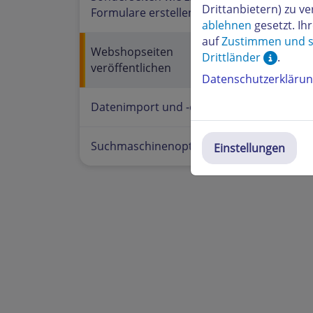
Drittanbietern) zu 
Formulare erstellen
ablehnen
gesetzt. Ih
auf
Zustimmen und s
Webshopseiten
Drittländer
.
veröffentlichen
Datenschutzerkläru
Datenimport und -export
Suchmaschinenoptimierung
Einstellungen