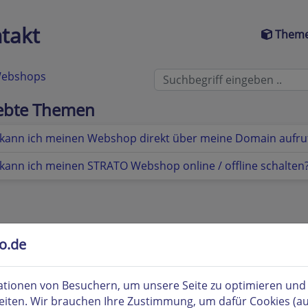
takt
Theme
 Webshops
iebte Themen
kann ich meinen Webshop direkt über meine Domain aufru
kann ich meinen STRATO Webshop online / offline schalten
to.de
tionen von Besuchern, um unsere Seite zu optimieren und i
eiten. Wir brauchen Ihre Zustimmung, um dafür Cookies (a