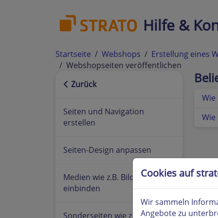
Hilfe & Kon
Startseite
Webshops
Erstellung eines
Webshopseiten veröffentlichen
Bel
Zurück
Wie 
Seiten und Navigation
Wie 
erstellen
Seiten-Design anpassen
Cookies auf stra
Medien wie z.B. Bilder
einbinden
Wir sammeln Informa
Angebote zu unterbr
Sonderseiten wie z.B.