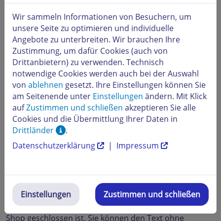
Klicken Sie dazu im Administratorbereich in der oberen
Menüleiste auf
Einstellungen
und auf das
Wir sammeln Informationen von Besuchern, um
Untermenüfeld
Allgemeine Einstellungen
. Auf der
unsere Seite zu optimieren und individuelle
folgenden Seite klicken Sie bitte auf
Allgemein
und
Angebote zu unterbreiten. Wir brauchen Ihre
danach auf
Status
.
Zustimmung, um dafür Cookies (auch von
Drittanbietern) zu verwenden. Technisch
notwendige Cookies werden auch bei der Auswahl
von
ablehnen
gesetzt. Ihre Einstellungen können Sie
am Seitenende unter
Einstellungen
ändern. Mit Klick
auf
Zustimmen und schließen
akzeptieren Sie alle
Cookies und die Übermittlung Ihrer Daten in
Drittländer
.
Datenschutzerklärung
|
Impressum
Hier können Sie nun im Kontrollfeld
Geöffnet
bzw.
Geschlossen
- je nachdem, ob sie Ihren Shop schließen
oder öffnen wollen, auswählen. Anschließend können
Einstellungen
Zustimmen und schließen
Sie in das Textfeld darunter den Text eingeben, der
unter Ihrer Shop-Adresse erscheinen soll, wenn der
Shop geschlossen ist. Sie können den Text ohne