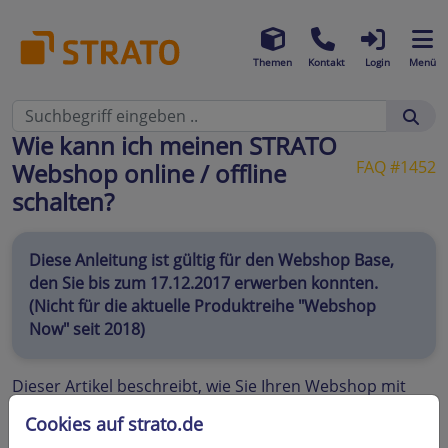
Themen
Kontakt
Login
Menü
Wie kann ich meinen STRATO
FAQ #1452
Webshop online / offline
schalten?
Diese Anleitung ist gültig für den Webshop Base,
den Sie bis zum 17.12.2017 erwerben konnten.
(Nicht für die aktuelle Produktreihe "Webshop
Now" seit 2018)
Dieser Artikel beschreibt, wie Sie Ihren Webshop mit
wenigen Klicks deaktivieren bzw. schließen und wieder
Cookies auf strato.de
öffnen können.