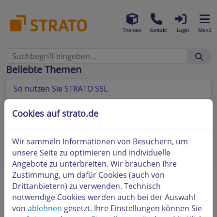
Themen
Kontakt
Login
Menü
Beliebte Themen
So nutzen Sie STRATO SSL
Was ist STRATO SiteGuard und wie richte ich ihn
Cookies auf strato.de
ein?
Wie kann ich meine E-Mails über eine gesicherte
Wir sammeln Informationen von Besuchern, um
Verbindung (SSL oder TLS) versenden und
unsere Seite zu optimieren und individuelle
empfangen?
Angebote zu unterbreiten. Wir brauchen Ihre
Zustimmung, um dafür Cookies (auch von
Drittanbietern) zu verwenden. Technisch
notwendige Cookies werden auch bei der Auswahl
von
ablehnen
gesetzt. Ihre Einstellungen können Sie