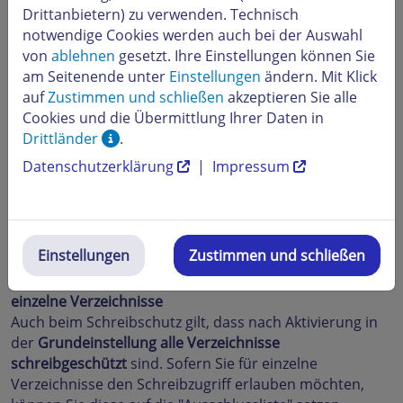
Benachrichtigungsoptionen
Drittanbietern) zu verwenden. Technisch
Ferner haben Sie die Möglichkeit, für die Überwachung
notwendige Cookies werden auch bei der Auswahl
Benachrichtigungsoptionen einzurichten. Geben Sie
von
ablehnen
gesetzt. Ihre Einstellungen können Sie
bitte an in welchen
Intervallen
das Logfile versandt
am Seitenende unter
Einstellungen
ändern. Mit Klick
werden soll, sowie im nächsten Feld eine gültige
E-Mail
auf
Zustimmen und schließen
akzeptieren Sie alle
Adresse
. An diese wird das Logfile versendet.
Cookies und die Übermittlung Ihrer Daten in
Bitte vergessen Sie nicht, abschließend auf die
Drittländer
.
Schaltfläche
Speichern
zu klicken, um Ihre Einstellungen
Datenschutzerklärung
|
Impressum
zu übernehmen.
Möchten Sie Ihre gespeicherten Einstellungen
rückgängig machen, so setzen Sie die Option bitte auf
Einstellungen
Zustimmen und schließen
Deaktiviert
.
Schreibschutz für den gesamten Webspace oder
einzelne Verzeichnisse
Auch beim Schreibschutz gilt, dass nach Aktivierung in
der
Grundeinstellung alle Verzeichnisse
schreibgeschützt
sind. Sofern Sie für einzelne
Verzeichnisse den Schreibzugriff erlauben möchten,