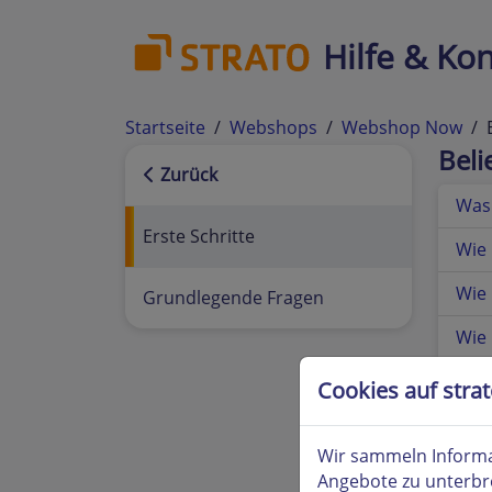
Hilfe & Kon
Startseite
Webshops
Webshop Now
Bel
Zurück
Was
Erste Schritte
Wie
Wie 
Grundlegende Fragen
Wie 
Was 
Cookies auf stra
Wir sammeln Informa
Angebote zu unterbr