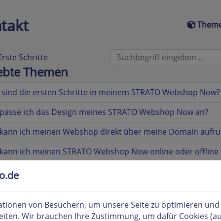
takt
Theme
Erste Schritte
iebte Themen
 sind die ersten Schritte in meinem STRATO Webshop Now?
 passe ich das Design meines STRATO Webshop Now an?
kann ich meinen Webshop direkt über meine Domain aufru
kann ich meinen STRATO Webshop Now online oder offline 
bietet mir das Gütesiegel von Trusted Shops?
to.de
tionen von Besuchern, um unsere Seite zu optimieren und i
eiten. Wir brauchen Ihre Zustimmung, um dafür Cookies (a