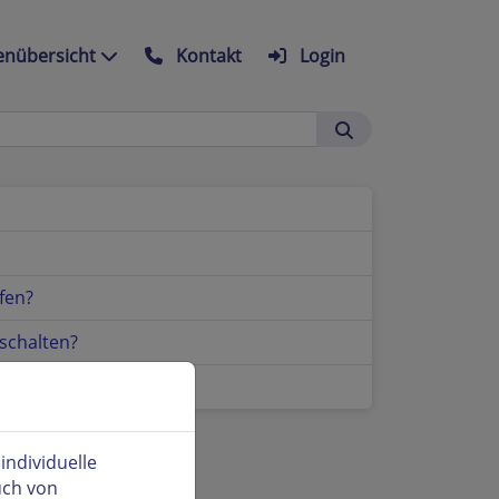
nübersicht
Kontakt
Login
fen?
schalten?
ndividuelle
uch von