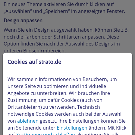
Ein neues Theme aktivieren Sie durch klicken auf
„Auswählen“ und „Speichern“ im angezeigten Fenster.
Design anpassen
Wenn Sie ein Design ausgewählt haben, können Sie z.B.
noch die Farben oder Schriftarten anpassen. Diese
Option finden Sie nach der Auswahl des Designs im
unteren Bildschirmbereich.
Cookies auf strato.de
Wir sammeln Informationen von Besuchern, um
unsere Seite zu optimieren und individuelle
Angebote zu unterbreiten. Wir brauchen Ihre
Zustimmung, um dafür Cookies (auch von
Drittanbietern) zu verwenden. Technisch
Inhaltselemente
notwendige Cookies werden auch bei der Auswahl
Es stehen Ihnen unterschiedliche „Inhaltselemente“ zur
von
ablehnen
gesetzt. Ihre Einstellungen können Sie
Verfügung, die Sie einfach per Drag & Drop in Ihr Theme
am Seitenende unter
Einstellungen
ändern. Mit Klick
platzieren können. Der hierfür vorgesehene Bereich ist
auf
Zustimmen und schließen
akzeptieren Sie alle