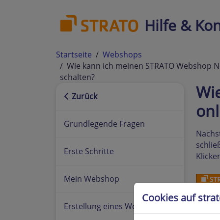
Hilfe & Kon
Startseite
Webshops
Wie kann ich meinen STRATO Webshop Now
schalten?
Wi
Zurück
onl
Grundlegende Fragen
Nachst
schlie
Erste Schritte
Klicke
Mein Webshop
Cookies auf stra
Erstellung eines Webshops