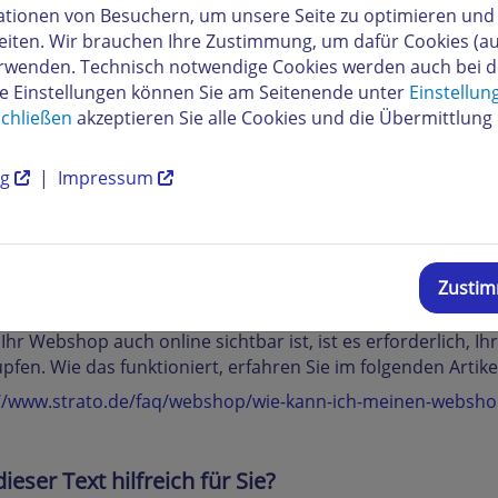
tionen von Besuchern, um unsere Seite zu optimieren und i
eiten. Wir brauchen Ihre Zustimmung, um dafür Cookies (a
verwenden. Technisch notwendige Cookies werden auch bei 
re Einstellungen können Sie am Seitenende unter
Einstellun
chließen
akzeptieren Sie alle Cookies und die Übermittlung 
ng
|
Impressum
önnen Sie nun im Kontrollfeld
Offen
bzw.
Geschlossen
auswä
Zusti
ßen oder öffnen wollen.
Ihr Webshop auch online sichtbar ist, ist es erforderlich, 
pfen. Wie das funktioniert, erfahren Sie im folgenden Artike
://www.strato.de/faq/webshop/wie-kann-ich-meinen-websho
ieser Text hilfreich für Sie?