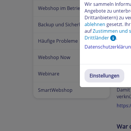
Wir sammeln Informa
Webshop im Betrieb
Angebote zu unterbr
Drittanbietern) zu 
ablehnen
gesetzt. Ih
Backup und Sicherheit
auf
Zustimmen und s
Drittländer
.
Häufige Probleme
Datenschutzerkläru
Webshop Now
Webinare
Hier k
Einstellungen
schlie
Damit 
SmartWebshop
verknü
https
War d