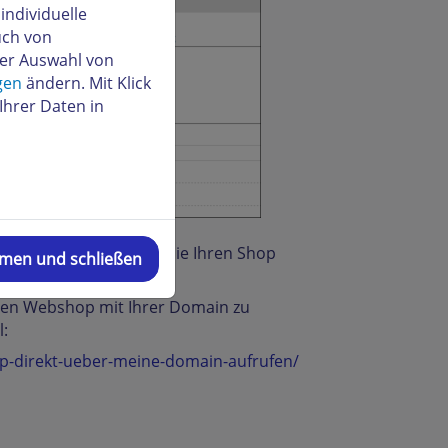
ndividuelle
uch von
der Auswahl von
gen
ändern. Mit Klick
Ihrer Daten in
hlen, je nachdem, ob sie Ihren Shop
mmen und schließen
Ihren Webshop mit Ihrer Domain zu
l:
p-direkt-ueber-meine-domain-aufrufen/