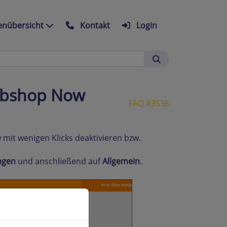
nübersicht
Kontakt
Login
ebshop Now
FAQ #3536
mit wenigen Klicks deaktivieren bzw.
ngen
und anschließend auf
Allgemein
.