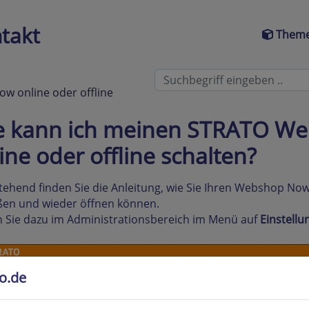
takt
Theme
 online oder offline
e kann ich meinen STRATO W
ine oder offline schalten?
ehend finden Sie die Anleitung, wie Sie Ihren Webshop Now 
ßen und wieder öffnen können.
n Sie dazu im Administrationsbereich im Menü auf
Einstellu
to.de