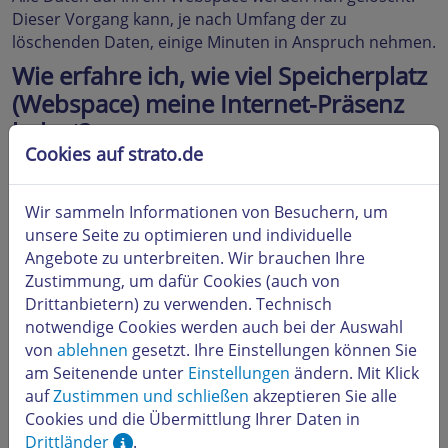
Dieser Vorgang kann, je nach Umfang der zu
löschenden Daten, einige Minuten in Anspruch nehmen.
Wie erfahre ich, wie viel Speicherplatz
(Webspace) meine Internet-Präsenz
belegt?
Cookies auf strato.de
Eine Anzeige des belegten und verfügbaren
Speicherplatzes steht Ihnen in Ihrem
STRATO Kunden-
Login
zur Verfügung. Loggen Sie sich bitte mit Ihrer
Wir sammeln Informationen von Besuchern, um
Kundennummer und Ihrem Kundenpasswort ein.
unsere Seite zu optimieren und individuelle
Angebote zu unterbreiten. Wir brauchen Ihre
Klicken Sie nach erfolgtem Login auf den Namen des
Zustimmung, um dafür Cookies (auch von
Paktes, um zur Detailansicht zu gelangen:
Drittanbietern) zu verwenden. Technisch
notwendige Cookies werden auch bei der Auswahl
von
ablehnen
gesetzt. Ihre Einstellungen können Sie
am Seitenende unter
Einstellungen
ändern. Mit Klick
auf
Zustimmen und schließen
akzeptieren Sie alle
Cookies und die Übermittlung Ihrer Daten in
Drittländer
.