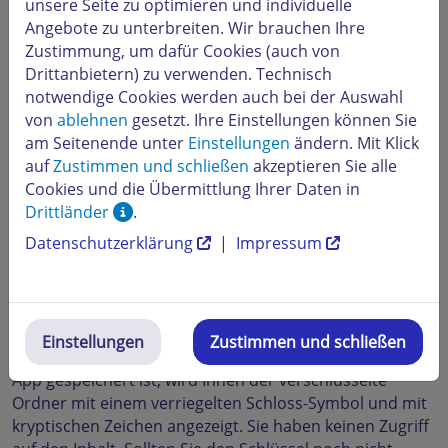
unsere Seite zu optimieren und individuelle
Angebote zu unterbreiten. Wir brauchen Ihre
Zustimmung, um dafür Cookies (auch von
Drittanbietern) zu verwenden. Technisch
notwendige Cookies werden auch bei der Auswahl
von
ablehnen
gesetzt. Ihre Einstellungen können Sie
am Seitenende unter
Einstellungen
ändern. Mit Klick
auf
Zustimmen und schließen
akzeptieren Sie alle
Cookies und die Übermittlung Ihrer Daten in
Drittländer
.
Verschlüsselte Ordner in HiDrive iOS
Datenschutzerklärung
|
Impressum
App anzeigen
Um einen verschlüsselten Ordner samt seines Inhaltes
in der App zu sehen, muss der Schlüssel aus der HiDrive
Software von Ihrem Windows-Rechner in die App
Einstellungen
Zustimmen und schließen
importiert werden. Solange der Schlüssel nicht in der
App gespeichert ist, wird Ihnen der verschlüsselte
Ordner mit einem verriegelten Schloss-Symbol und mit
kryptischen Zeichen angezeigt. Sie haben keinen Zugriff