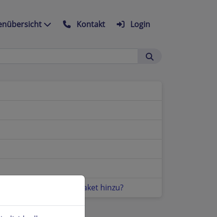
nübersicht
Kontakt
Login
ie zu meinem HiDrive Paket hinzu?