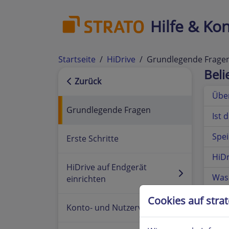
Hilfe & Kon
Startseite
HiDrive
Grundlegende Frage
Bel
Zurück
Über
Grundlegende Fragen
Ist 
Spei
Erste Schritte
HiDr
HiDrive auf Endgerät
Was 
einrichten
Was 
Cookies auf stra
Konto- und Nutzerverwaltung