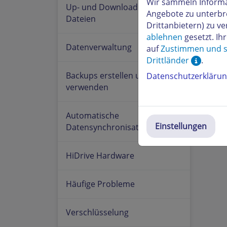
Wir sammeln Informa
Up- und Download von
Angebote zu unterbr
Dateien
Drittanbietern) zu 
ablehnen
gesetzt. Ih
Datenverwaltung
auf
Zustimmen und s
Drittländer
.
Backups erstellen und
Datenschutzerkläru
verwenden
Automatische
Einstellungen
Datensynchronisation
HiDrive Hardware
Häufige Probleme
Verschlüsselung