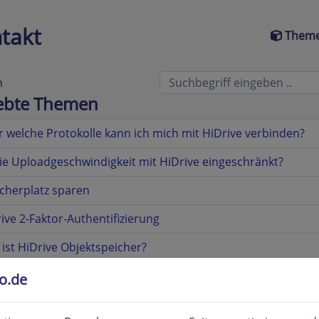
takt
Theme
n
iebte Themen
 welche Protokolle kann ich mich mit HiDrive verbinden?
die Uploadgeschwindigkeit mit HiDrive eingeschränkt?
cherplatz sparen
ive 2-Faktor-Authentifizierung
ist HiDrive Objektspeicher?
ist eine Ende-zu-Ende-Verschlüsselung und wie buche ich s
to.de