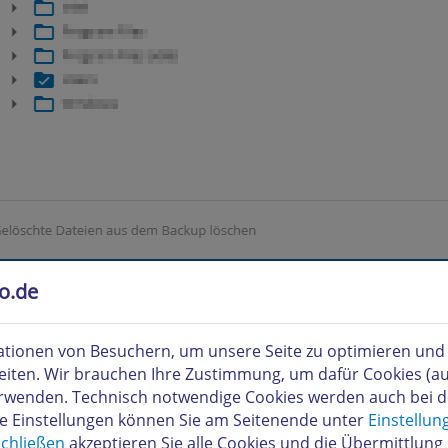
to.de
atisch:
tionen von Besuchern, um unsere Seite zu optimieren und i
eiten. Wir brauchen Ihre Zustimmung, um dafür Cookies (a
verwenden. Technisch notwendige Cookies werden auch bei 
re Einstellungen können Sie am Seitenende unter
Einstellun
chließen
akzeptieren Sie alle Cookies und die Übermittlung 