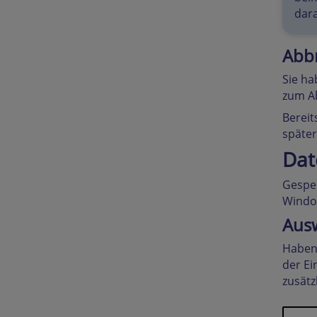
dara
Abbr
Sie ha
zum Ab
Bereit
später
Dat
Gespei
Window
Aus
Haben 
der Ei
zusätz