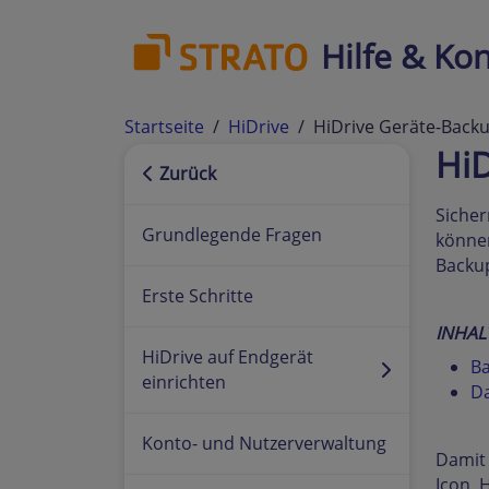
Hilfe & Kon
Startseite
HiDrive
HiDrive Geräte-Back
Hi
Zurück
Sicher
Grundlegende Fragen
können
Backup
Erste Schritte
INHAL
HiDrive auf Endgerät
Ba
einrichten
Da
Konto- und Nutzerverwaltung
Damit 
Icon. 