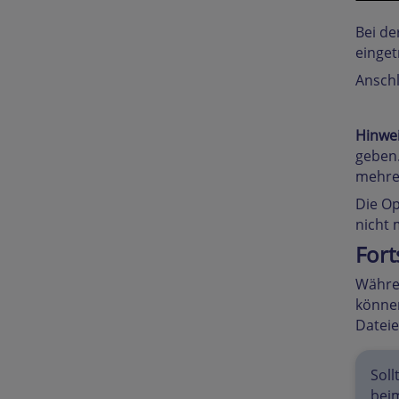
Bei de
einget
Anschl
Hinwe
geben.
mehre
Die Op
nicht 
Fort
Währen
können
Dateie
Soll
bei