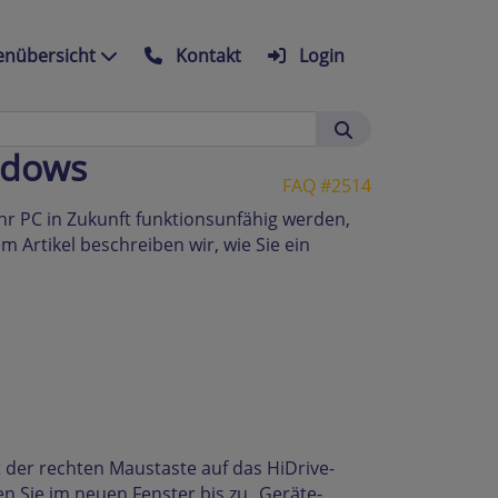
nübersicht
Kontakt
Login
ndows
FAQ #2514
 Ihr PC in Zukunft funktionsunfähig werden,
m Artikel beschreiben wir, wie Sie ein
it der rechten Maustaste auf das HiDrive-
en Sie im neuen Fenster bis zu „Geräte-