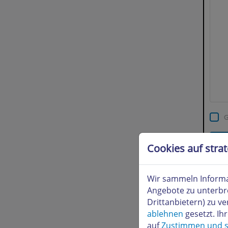
Cookies auf stra
Autom
Wir sammeln Informa
Angebote zu unterbr
Drittanbietern) zu 
ablehnen
gesetzt. Ih
auf
Zustimmen und s