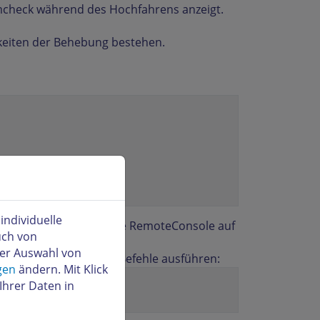
emcheck während des Hochfahrens anzeigt.
hkeiten der Behebung bestehen.
ndividuelle
 als root (admin) über die RemoteConsole auf
uch von
der Auswahl von
, sollten Sie folgende Befehle ausführen:
gen
ändern. Mit Klick
Ihrer Daten in