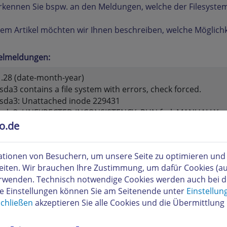
rkennen Sie bspw. an den Meldungen, welche der Filesyst
sem Artikel möchten wir Ihnen beschreiben, welche Möglic
ielmeldungen:
1.28 (date-month-year)
sda3 contains a file system with errors, check forced.
/sda3: Unattached inode 229431
/sda3: UNEXPECTED INCONSISTENCY; RUN fsck MANUALLY.
, without -a or -p options)
to.de
/dev/sda3 failed (status 0x4). Run manually! failed
tionen von Besuchern, um unsere Seite zu optimieren und i
 erforderlichen Eingaben zu tätigen, melden Sie sich bitte
eiten. Wir brauchen Ihre Zustimmung, um dafür Cookies (a
Server an.
verwenden. Technisch notwendige Cookies werden auch bei 
sie die Standardpartitionierung des Servers
nicht
verändert
re Einstellungen können Sie am Seitenende unter
Einstellun
nt /
chließen
akzeptieren Sie alle Cookies und die Übermittlung 
/dev/sda3