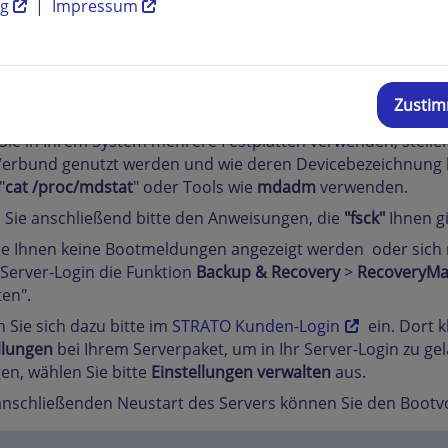
ng
|
Impressum
ueren Systemen mit Software-RAID lautet die Bezeichnung 
 Sie den Befehl dann z.B. in
fsck /dev/md1
ab.
Zusti
teren Systemen kann das Laufwerk auch noch mit
/dev/hda
b
ie in Ihrem System mehrere Festplatten verwenden, stellen 
erbund genutzt werden und wie deren Devicebezeichnung lau
"
cat /proc/mdstat
" oder Tools wie
mdadm
verwenden.
 Sie anschließend bitte den Anweisungen, die
"fsck"
Ihnen gi
Sie Ihnen keine Bootmeldungen angezeigt werden oder sich 
Server-Login die Funktion
Backup & Recovery
>
RecoveryMa
ten".
 Sie sich dazu bitte im
STRATO Kunden-Login
ein. Dort k
llungen
bei Ihrem Serverpaket, um in Ihr Server-Login zu gela
en, wählen Sie bitte
Einstellungen verwalten
aus.
nschließenden Neustart des Servers können Sie den Bootv