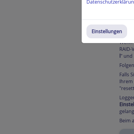
Datenschutzerkläru
Bei ne
Ändern
Einstellungen
Bei äl
Wenn S
RAID-V
l
" und 
Folgen
Falls 
Ihrem 
"reset
Loggen
Einste
gelang
Beim a