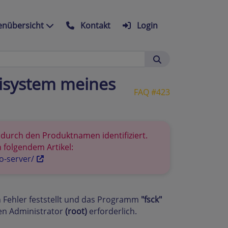
nübersicht
Kontakt
Login
eisystem meines
FAQ #423
d durch den Produktnamen identifiziert.
 folgendem Artikel:
o-server/
n Fehler feststellt und das Programm
"fsck"
den Administrator
(root)
erforderlich.