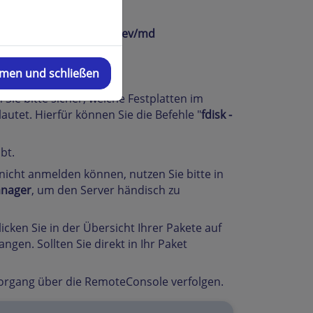
des Laufwerkes meist
/dev/md
mmen und schließen
ezeichnet sein.
Sie bitte sicher, welche Festplatten im
tet. Hierfür können Sie die Befehle "
fdisk -
bt.
nicht anmelden können, nutzen Sie bitte in
nager
, um den Server händisch zu
licken Sie in der Übersicht Ihrer Pakete auf
ngen. Sollten Sie direkt in Ihr Paket
organg über die RemoteConsole verfolgen.