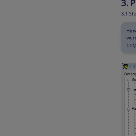
3. 
3.1 St
Hinw
werd
out