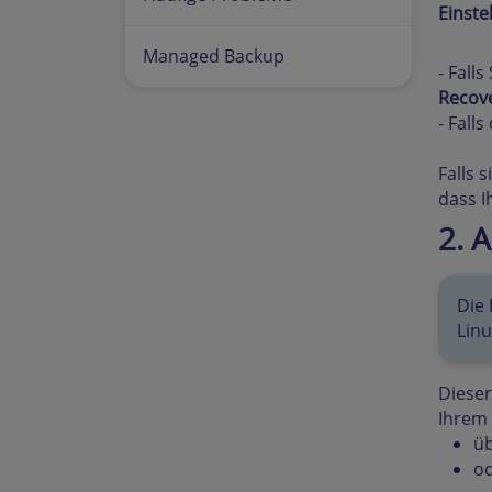
Einste
Managed Backup
- Fall
Recov
- Fall
Falls 
dass I
2. 
Die 
Lin
Dieser
Ihrem 
üb
od