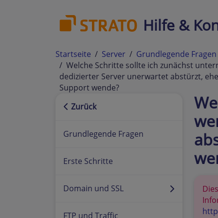
Hilfe & Kon
Startseite
Server
Grundlegende Fragen
Welche Schritte sollte ich zunächst unt
dedizierter Server unerwartet abstürzt, eh
Support wende?
Wel
Zurück
wen
Grundlegende Fragen
abs
we
Erste Schritte
Domain und SSL
Dies
Info
http
FTP und Traffic