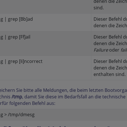
denen die Zeic
sind.
g | grep [Bb]ad
Dieser Befehl d
denen die Zeic
 | grep [Ff]ail
Dieser Befehl d
denen die Zeic
Failure
oder
fai
 | grep [Ii]ncorrect
Dieser Befehl d
denen die Zeic
enthalten sind.
eichern Sie bitte alle Meldungen, die beim letzten Bootvorga
ichnis
/tmp
, damit Sie diese im Bedarfsfall an die technisch
erfür folgenden Befehl aus:
g > /tmp/dmesg