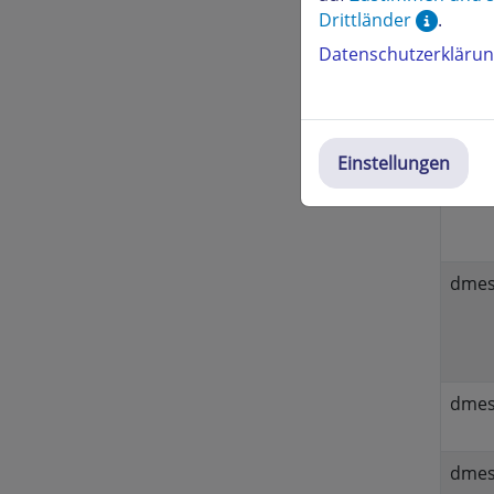
Drittländer
.
Nur di
Server
Datenschutzerkläru
Befeh
dmesg
Einstellungen
dmesg
dmes
dmesg