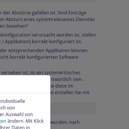
 der Abstürze gefallen ist. Sind Einträge
den Absturz eines systemrelevantes Dienstes
sen beziehen?
rekonfiguration verursacht worden ist, stellen
/ Applikation) korrekt konfiguriert ist.
r der entsprechenden Applikation können
cht korrekt konfigurierten Software
 versehen ist, ist ein systemkritisches
bsturz des Servers verantwortlich sein.
erzeichnis
/tmp
, damit Sie diese im
as Duplikat dieser Datei erstellen Sie mit
ndividuelle
uch von
der Auswahl von
gen
ändern. Mit Klick
tvorgangs protokolliert wurden, nach
Ihrer Daten in
nde Befehle ein: