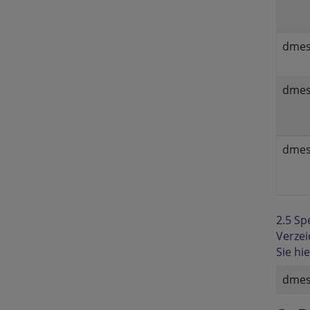
dmes
dmesg
dmesg
2.5 Sp
Verze
Sie hi
dmes