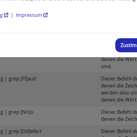
ejenigen Zeilen, in denen die jeweiligen Suchwörtergefunde
absturzes von Ihnen in Betracht zu ziehen.
ng
|
Impressum
l
Erläuterung
 | grep [Ee]rro
Dieser Befehl d
denen die Zeic
Zusti
werden also un
denen die Wör
sind.
 | grep [Ff]ault
Dieser Befehl d
denen die Zeic
werden also un
denen die Wör
g | grep [Nn]o
Dieser Befehl d
denen die Zeic
 | grep [Dd]efect
Dieser Befehl d