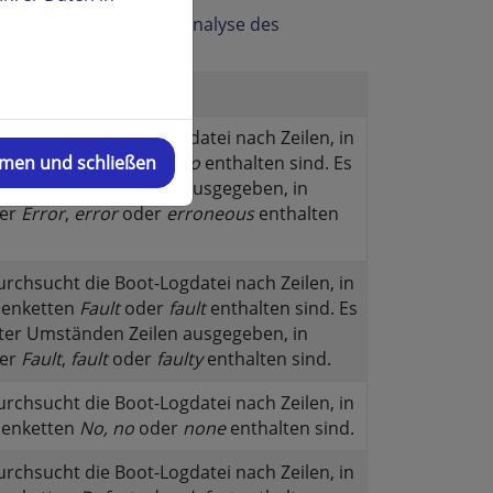
n wurden, sind für die Analyse des
urchsucht die Boot-Logdatei nach Zeilen, in
henketten
Erro
oder
erro
enthalten sind. Es
mmen und schließen
ter Umständen Zeilen ausgegeben, in
ter
Error
,
error
oder
erroneous
enthalten
urchsucht die Boot-Logdatei nach Zeilen, in
henketten
Fault
oder
fault
enthalten sind. Es
ter Umständen Zeilen ausgegeben, in
ter
Fault
,
fault
oder
faulty
enthalten sind.
urchsucht die Boot-Logdatei nach Zeilen, in
henketten
No,
no
oder
none
enthalten sind.
urchsucht die Boot-Logdatei nach Zeilen, in