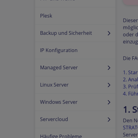
Plesk
Dieser
möglic
Backup und Sicherheit
oder d
einzug
IP Konfiguration
Die FA
Managed Server
1. Sta
2. Ana
Linux Server
3. Prü
4. Füh
Windows Server
1. 
Servercloud
Den Ne
STRAT
Server
Häufige Probleme