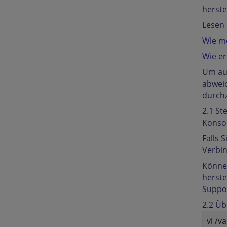
herste
Lesen 
Wie me
Wie er
Um aus
abweic
durch
2.1 St
Konso
Falls 
Verbi
Können
herste
Suppor
2.2 Üb
vi /v