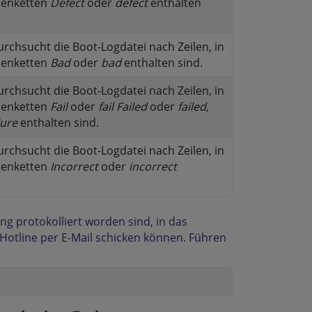
henketten
Defect
oder
defect
enthalten
urchsucht die Boot-Logdatei nach Zeilen, in
henketten
Bad
oder
bad
enthalten sind.
urchsucht die Boot-Logdatei nach Zeilen, in
henketten
Fail
oder
fail
Failed
oder
failed
,
lure
enthalten sind.
urchsucht die Boot-Logdatei nach Zeilen, in
henketten
Incorrect
oder
incorrect
ng protokolliert worden sind, in das
e Hotline per E-Mail schicken können. Führen