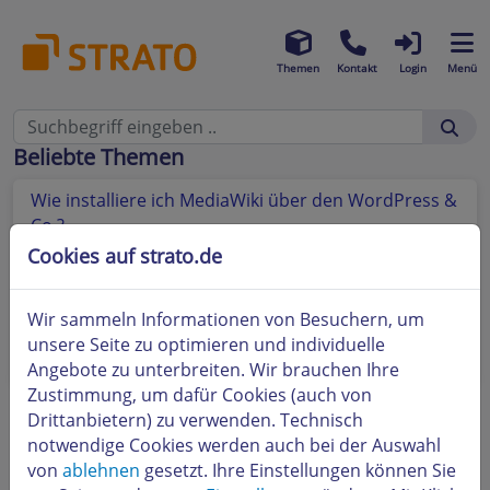
Themen
Kontakt
Login
Menü
Beliebte Themen
Wie installiere ich MediaWiki über den WordPress &
Co.?
Cookies auf strato.de
Wie kann ich Homepage-Baukasten Widgets
einbinden und bearbeiten?
Wir sammeln Informationen von Besuchern, um
Was ist WordPress & Co. und welche Anwendungen
unsere Seite zu optimieren und individuelle
kann ich damit installieren?
Angebote zu unterbreiten. Wir brauchen Ihre
Zustimmung, um dafür Cookies (auch von
Drittanbietern) zu verwenden. Technisch
notwendige Cookies werden auch bei der Auswahl
von
ablehnen
gesetzt. Ihre Einstellungen können Sie