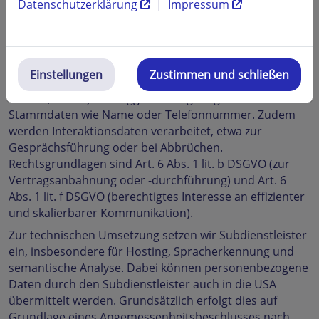
Datenschutzerklärung
|
Impressum
wurden und das Gespräch fortsetzen. Sie können die
Verbindung jederzeit beenden, um eine Verarbeitung zu
vermeiden.
Verarbeitet werden insbesondere Ihre Äußerungen im
Einstellungen
Zustimmen und schließen
Gespräch, technische Verbindungsdaten (Datum,
Uhrzeit, Dauer) sowie ggf. freiwillig mitgeteilte
Stammdaten wie Name oder Telefonnummer. Zudem
werden Interaktionsdaten verarbeitet, etwa zur
Gesprächsführung oder bei Abbrüchen.
Rechtsgrundlagen sind Art. 6 Abs. 1 lit. b DSGVO (zur
Vertragsanbahnung oder -durchführung) und Art. 6
Abs. 1 lit. f DSGVO (berechtigtes Interesse an effizienter
und skalierbarer Kommunikation).
Zur technischen Umsetzung setzen wir Subdienstleister
ein, insbesondere für Hosting, Spracherkennung und
semantische Analyse. Dabei können personenbezogene
Daten durch den Subdienstleister auch in die USA
übermittelt werden. Grundsätzlich erfolgt dies auf
Grundlage eines Angemessenheitsbeschlusses nach