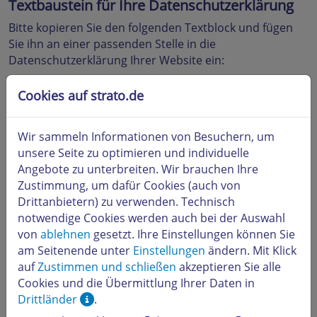
Textbaustein für Ihre Datenschutzerklärung
Bitte kopieren Sie den folgenden Textblock und fügen
Sie ihn an einer passenden Stelle in die
Datenschutzerklärung Ihrer Website ein:
Cookies auf strato.de
Einsatz eines KI-gestützten Sprachassistenten zur
Entgegennahme eingehender Anrufe
Zur automatisierten Bearbeitung telefonischer
Wir sammeln Informationen von Besuchern, um
Anfragen setzen wir den STRATO Smart-
unsere Seite zu optimieren und individuelle
Telefonassistenten ein. Dieser verarbeitet
Angebote zu unterbreiten. Wir brauchen Ihre
Gesprächsinhalte in unserem Auftrag, um Ihr Anliegen
Zustimmung, um dafür Cookies (auch von
zu erfassen, weiterzuleiten oder zu beantworten. Dabei
Drittanbietern) zu verwenden. Technisch
kommen automatische Spracherkennung (Speech-to-
notwendige Cookies werden auch bei der Auswahl
Text), semantische Analyse (Natural Language
von
ablehnen
gesetzt. Ihre Einstellungen können Sie
Processing) und ggf. Textgenerierung (Text-to-Speech)
am Seitenende unter
Einstellungen
ändern. Mit Klick
zum Einsatz.
auf
Zustimmen und schließen
akzeptieren Sie alle
Gesprächsinhalte können aufgezeichnet, transkribiert
Cookies und die Übermittlung Ihrer Daten in
oder dokumentiert werden. Dies erfolgt nur, wenn Sie
Drittländer
.
zu Beginn des Gesprächs entsprechend informiert