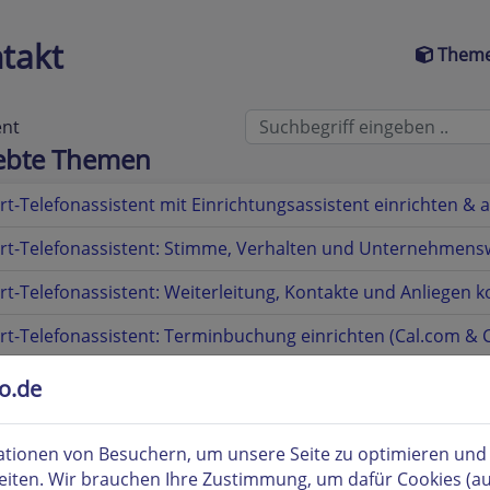
takt
Theme
ent
iebte Themen
t-Telefonassistent mit Einrichtungsassistent einrichten & a
t-Telefonassistent: Stimme, Verhalten und Unternehmensw
t-Telefonassistent: Weiterleitung, Kontakte und Anliegen k
t-Telefonassistent: Terminbuchung einrichten (Cal.com & C
t-Telefonassistent: API-Integrationen einrichten
to.de
t-Telefonassistent: Original-Rufnummer bei Anrufweiterlei
tionen von Besuchern, um unsere Seite zu optimieren und i
t-Telefonassistent: Wichtige Ergänzung für Ihre Datenschu
eiten. Wir brauchen Ihre Zustimmung, um dafür Cookies (a