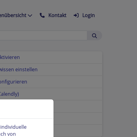
nübersicht
Kontakt
Login
ktivieren
issen einstellen
onfigurieren
alendly)
tung übermitteln
ndividuelle
tzerklärung
uch von