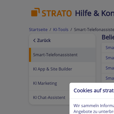
Hilfe & Kon
Startseite
KI-Tools
Smart-Telefonassist
Bel
Zurück
Smar
Smart-Telefonassistent
Smar
Smar
KI App & Site Builder
Smar
KI Marketing
Smar
Cookies auf stra
KI Chat-Assistent
Smar
Wir sammeln Informa
Smar
Angebote zu unterbr