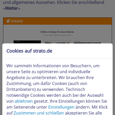
und allgemeines Aussehen. Klicken Sie anschließend
»
Weiter
«.
Cookies auf strato.de
Wir sammeln Informationen von Besuchern, um
unsere Seite zu optimieren und individuelle
Angebote zu unterbreiten. Wir brauchen Ihre
Zustimmung, um dafür Cookies (auch von
Drittanbietern) zu verwenden. Technisch
Nun gilt es vorgeschlagene (Unter-)
Seiten
auszuwählen.
notwendige Cookies werden auch bei der Auswahl
Sie können im Nachgang natürlich weitere Seiten
von
ablehnen
gesetzt. Ihre Einstellungen können Sie
hinzufügen, löschen oder verschieben. Nach Ihrer
am Seitenende unter
Einstellungen
ändern. Mit Klick
Auswahl, wählen Sie unten »
Weiter
«.
auf
Zustimmen und schließen
akzeptieren Sie alle