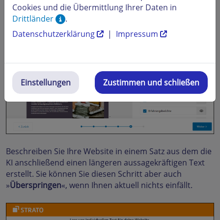
Cookies und die Übermittlung Ihrer Daten in
Drittländer
.
Datenschutzerklärung
|
Impressum
Einstellungen
Zustimmen und schließen
Beschreiben Sie Ihre Website in einem Satz aus dem die
KI anschließend einen längeren aussagekräftigen Text
erstellt. Sie können Sie diesen Schritt aber auch
»
Überspringen
«, wenn Ihnen aktuell nichts einfällt.