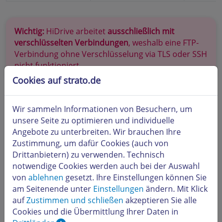
Wichtig:
HiDrive arbeitet
ausschließlich mit
verschlüsselten Verbindungen
, weshalb eine FTP-
Verbindung ohne Verschlüsselung via TLS oder SSH
nicht funktioniert.
Cookies auf strato.de
Wir sammeln Informationen von Besuchern, um
unsere Seite zu optimieren und individuelle
Angebote zu unterbreiten. Wir brauchen Ihre
Zustimmung, um dafür Cookies (auch von
Drittanbietern) zu verwenden. Technisch
Für die Nutzung von
FTPS
in FileZilla öffnen Sie bitte den
notwendige Cookies werden auch bei der Auswahl
Servermanager
unter
Datei.
von
ablehnen
gesetzt. Ihre Einstellungen können Sie
Tragen Sie die angeforderten Daten ein und wählen Sie
am Seitenende unter
Einstellungen
ändern. Mit Klick
bei Verschlüsselung
explizites FTP über TLS erfordern.
auf
Zustimmen und schließen
akzeptieren Sie alle
Cookies und die Übermittlung Ihrer Daten in