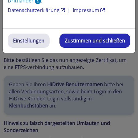
Drittländer
.
Datenschutzerklärung
|
Impressum
Einstellungen
Zustimmen und schließen
Bitte bestätigen Sie das nun angezeigte Zertifikat
,
um
eine FTPS-verbindung aufzubauen
.
Geben Sie Ihren
HiDrive Benutzernamen
bitte bei
allen Verbindungsarten, sowie beim Login in den
HiDrive Kunden-Login vollständig in
Kleinbuchstaben
an.
Hinweis zu falsch dargestellten Umlauten und
Sonderzeichen