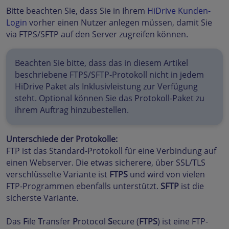
Bitte beachten Sie, dass Sie in Ihrem
HiDrive Kunden-
Login
vorher einen Nutzer anlegen müssen, damit Sie
via FTPS/SFTP auf den Server zugreifen können.
Beachten Sie bitte, dass das in diesem Artikel
beschriebene FTPS/SFTP-Protokoll nicht in jedem
HiDrive Paket als Inklusivleistung zur Verfügung
steht. Optional können Sie das Protokoll-Paket zu
ihrem Auftrag hinzubestellen.
Unterschiede der Protokolle:
FTP ist das Standard-Protokoll für eine Verbindung auf
einen Webserver. Die etwas sicherere, über SSL/TLS
verschlüsselte Variante ist
FTPS
und wird von vielen
FTP-Programmen ebenfalls unterstützt.
SFTP
ist die
sicherste Variante.
Das
F
ile
T
ransfer
P
rotocol
S
ecure (
FTPS
) ist eine FTP-