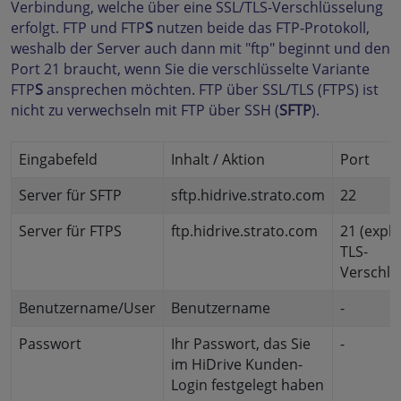
Verbindung, welche über eine SSL/TLS-Verschlüsselung
erfolgt. FTP und FTP
S
nutzen beide das FTP-Protokoll,
weshalb der Server auch dann mit "ftp" beginnt und den
Port 21 braucht, wenn Sie die verschlüsselte Variante
FTP
S
ansprechen möchten. FTP über SSL/TLS (FTPS) ist
nicht zu verwechseln mit FTP über SSH (
SFTP
).
Eingabefeld
Inhalt / Aktion
Port
Server für SFTP
sftp.hidrive.strato.com
22
Server für FTPS
ftp.hidrive.strato.com
21 (expliz
TLS-
Verschlü
Benutzername/User
Benutzername
-
Passwort
Ihr Passwort, das Sie
-
im HiDrive Kunden-
Login festgelegt haben