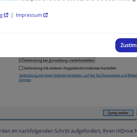
ng
|
Impressum
Zusti
rden im nachfolgenden Schritt aufgefordert, Ihren HiDriv