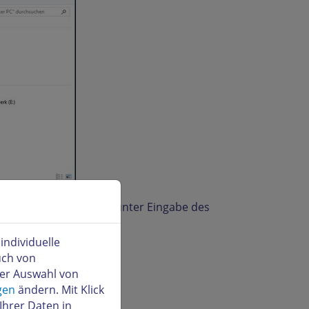
ich mit Ihrem HiDrive unter Eingabe des
ndividuelle
uch von
der Auswahl von
gen
ändern. Mit Klick
Ihrer Daten in