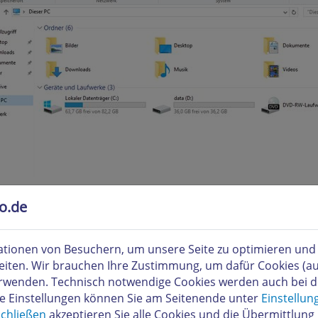
to.de
 Sie einen freien Laufwerksbuchstaben und verbinden Sie s
tionen von Besuchern, um unsere Seite zu optimieren und i
.hidrive.strato.com\root
eiten. Wir brauchen Ihre Zustimmung, um dafür Cookies (a
verwenden. Technisch notwendige Cookies werden auch bei 
re Einstellungen können Sie am Seitenende unter
Einstellun
chließen
akzeptieren Sie alle Cookies und die Übermittlung 