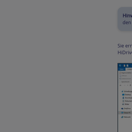
Hin
den
Sie er
HiDriv