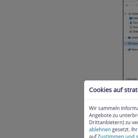
Cookies auf stra
Wählen
Pfads:
Wir sammeln Informa
\\smb3
Angebote zu unterbr
Drittanbietern) zu 
ablehnen
gesetzt. Ih
auf
Zustimmen und s