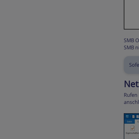
SMB OK
SMB ni
Sofe
Net
Rufen 
anschl