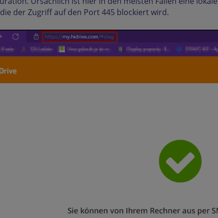
uration. Ursächlich ist hier in den meisten Fällen eine lokal
die der Zugriff auf den Port 445 blockiert wird.