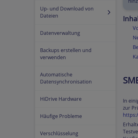
hinz
Up- und Download von
Dateien
Inha
Vo
Datenverwaltung
Ne
Be
Backups erstellen und
Ka
verwenden
Automatische
SMB
Datensynchronisation
HiDrive Hardware
In ein
zur Pr
https:
Häufige Probleme
Erhalt
Testve
Verschlüsselung