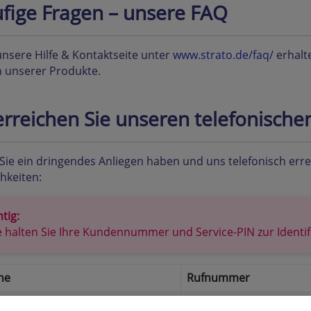
fige Fragen – unsere FAQ
nsere Hilfe & Kontaktseite unter
www.strato.de/faq/
erhalte
 unserer Produkte.
erreichen Sie unseren telefonische
ie ein dringendes Anliegen haben und uns telefonisch err
hkeiten:
tig:
e halten Sie Ihre Kundennummer und Service-PIN zur Identif
ne
Rufnummer
ce-Hotline
030 / 300 146 0