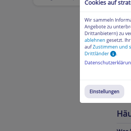
Cookies auf stra
Wir sammeln Informa
Angebote zu unterbr
Drittanbietern) zu 
ablehnen
gesetzt. Ih
24/7 
auf
Zustimmen und s
Drittländer
.
Datenschutzerkläru
Stör
Einstellungen
Häu