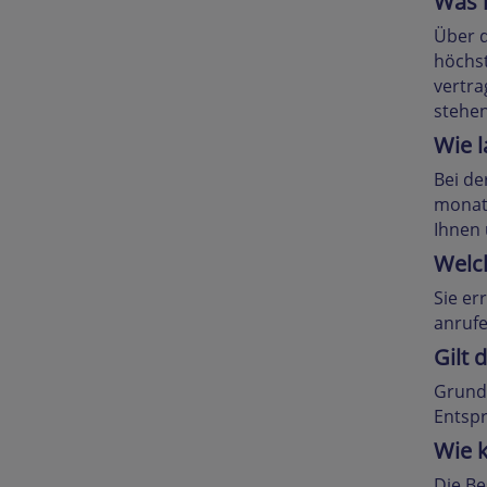
Was k
Über d
höchst
vertra
stehen
Wie l
Bei de
monatl
Ihnen 
Welch
Sie er
anrufe
Gilt 
Grunds
Entspr
Wie k
Die Be