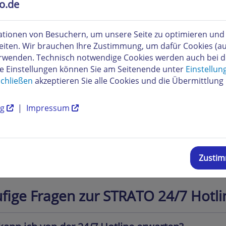
to.de
tionen von Besuchern, um unsere Seite zu optimieren und i
eiten. Wir brauchen Ihre Zustimmung, um dafür Cookies (a
verwenden. Technisch notwendige Cookies werden auch bei 
re Einstellungen können Sie am Seitenende unter
Einstellun
Hotline
0800 / 800 700 1
chließen
akzeptieren Sie alle Cookies und die Übermittlung 
ng
|
Impressum
ungshotline
0800 / 599 90 00
Zusti
fige Fragen zur STRATO 24/7 Hotli