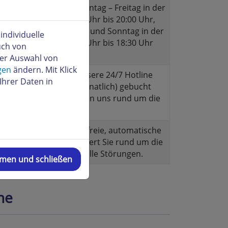
steht Ihnen Montag – Freitag in der
Zeit von 08:00 Uhr bis 20:00 Uhr,
sowie Samstag und Sonntag in der
ndividuelle
Zeit von 10:00 Uhr bis 18:30 Uhr
uch von
zur Verfügung.
der Auswahl von
gen
ändern. Mit Klick
Kunden die unsere 24/7 Hotline
Ihrer Daten in
(10,00 Euro monatlich) gebucht
haben erreichen uns rund um die
Uhr.
Unsere kostenfreie, automatische
Ansage informiert Sie rund um die
Uhr über aktuelle Störungen.
mmen und schließen
ne