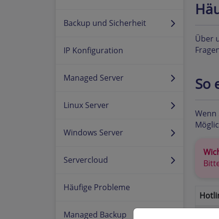
Häu
Backup und Sicherheit
Über u
Fragen
IP Konfiguration
Managed Server
So 
Linux Server
Wenn S
Möglic
Windows Server
Wich
Servercloud
Bitt
Häufige Probleme
Hotli
Managed Backup
Servi