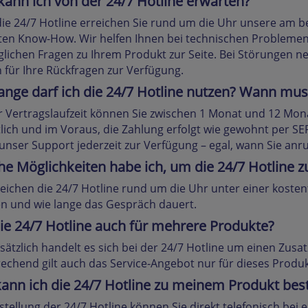
ann ich von der 24/7 Hotline erwarten?
ie 24/7 Hotline erreichen Sie rund um die Uhr unsere am b
en Know-How. Wir helfen Ihnen bei technischen Problemen 
glichen Fragen zu Ihrem Produkt zur Seite. Bei Störungen
 für Ihre Rückfragen zur Verfügung.
ange darf ich die 24/7 Hotline nutzen? Wann mus
r Vertragslaufzeit können Sie zwischen 1 Monat und 12 Mo
ich und im Voraus, die Zahlung erfolgt wie gewohnt per SE
unser Support jederzeit zur Verfügung – egal, wann Sie anr
e Möglichkeiten habe ich, um die 24/7 Hotline z
reichen die 24/7 Hotline rund um die Uhr unter einer kost
n und wie lange das Gespräch dauert.
die 24/7 Hotline auch für mehrere Produkte?
ätzlich handelt es sich bei der 24/7 Hotline um einen Zusat
echend gilt auch das Service-Angebot nur für dieses Produk
ann ich die 24/7 Hotline zu meinem Produkt best
stellung der 24/7 Hotline können Sie direkt telefonisch bei