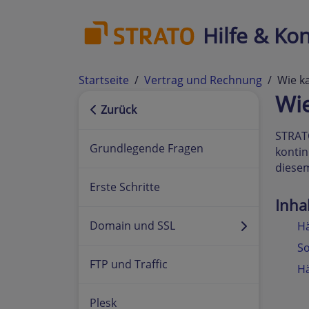
Hilfe & Kon
Startseite
Vertrag und Rechnung
Wie k
Wie
Zurück
STRAT
Grundlegende Fragen
kontin
diesem
Erste Schritte
Inha
Domain und SSL
Hä
So
FTP und Traffic
Hä
Plesk